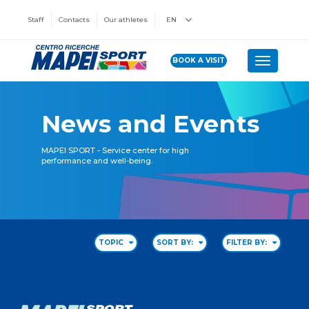
Staff
Contacts
Our athletes
EN
BOOK A VISIT
Toggle n
News and Events
MAPEI SPORT - Service center for high
performance and well-being.
TOPIC
SORT BY:
FILTER BY: