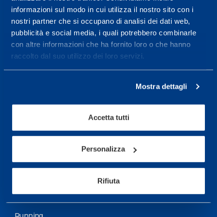
informazioni sul modo in cui utilizza il nostro sito con i
More informations
nostri partner che si occupano di analisi dei dati web,
pubblicità e social media, i quali potrebbero combinarle
con altre informazioni che ha fornito loro o che hanno
Services
raccolto dal suo utilizzo dei loro servizi.
Medical Services
Assessment Test
Mostra dettagli
Training Schedule
Accetta tutti
Sport
Soccer
Personalizza
Cycling and MTB
Rifiuta
Motor Sports
Basketball
Running