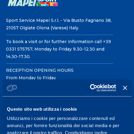
Sport Service Mapei S.r.l. - Via Busto Fagnano 38,
21057 Olgiate Olona (Varese) Italy.
To book a visit or for further information call +39
0331 575757, Monday to Friday 9.30-12.30 and
14.30-17.30.
RECEPTION OPENING HOURS
From Monday to Friday
08.30 - 18.30
Questo sito web utilizza i cookie
Service center for high
performance and well-
Utilizziamo i cookie per personalizzare contenuti ed
annunci, per fornire funzionalità dei social media e per
being.
analizzare il nostro traffico. Condividiamo inoltre