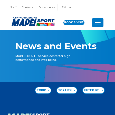
Staff
Contacts
Our athletes
EN
BOOK A VISIT
Toggle n
News and Events
MAPEI SPORT - Service center for high
performance and well-being.
TOPIC
SORT BY:
FILTER BY: