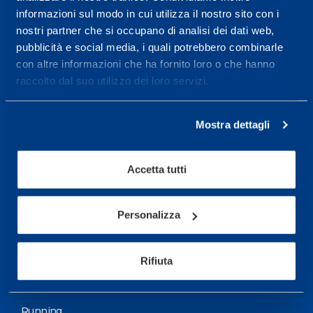
informazioni sul modo in cui utilizza il nostro sito con i
More informations
nostri partner che si occupano di analisi dei dati web,
pubblicità e social media, i quali potrebbero combinarle
con altre informazioni che ha fornito loro o che hanno
Services
raccolto dal suo utilizzo dei loro servizi.
Medical Services
Assessment Test
Mostra dettagli
Training Schedule
Accetta tutti
Sport
Soccer
Personalizza
Cycling and MTB
Rifiuta
Motor Sports
Basketball
Running