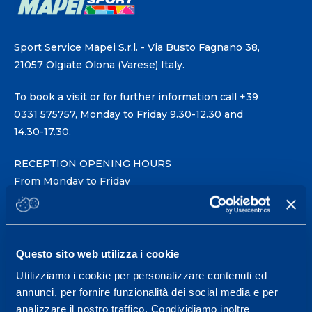
Sport Service Mapei S.r.l. - Via Busto Fagnano 38,
21057 Olgiate Olona (Varese) Italy.
To book a visit or for further information call +39
0331 575757, Monday to Friday 9.30-12.30 and
14.30-17.30.
RECEPTION OPENING HOURS
From Monday to Friday
08.30 - 18.30
Questo sito web utilizza i cookie
Service center for high
performance and well-
Utilizziamo i cookie per personalizzare contenuti ed
annunci, per fornire funzionalità dei social media e per
being.
analizzare il nostro traffico. Condividiamo inoltre