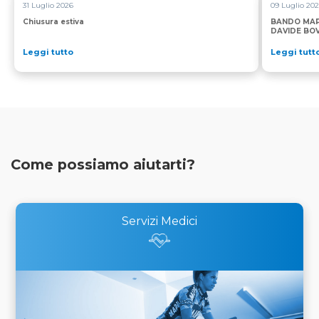
31 Luglio 2026
09 Luglio 20
Chiusura estiva
BANDO MAP
DAVIDE BOV
Leggi tutto
Leggi tutt
Come possiamo aiutarti?
Servizi Medici