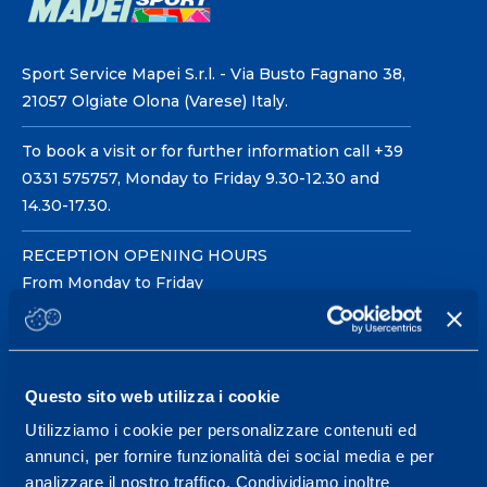
Sport Service Mapei S.r.l. - Via Busto Fagnano 38,
21057 Olgiate Olona (Varese) Italy.
To book a visit or for further information call +39
0331 575757, Monday to Friday 9.30-12.30 and
14.30-17.30.
RECEPTION OPENING HOURS
From Monday to Friday
08.30 - 18.30
Questo sito web utilizza i cookie
Service center for high
performance and well-
Utilizziamo i cookie per personalizzare contenuti ed
annunci, per fornire funzionalità dei social media e per
being.
analizzare il nostro traffico. Condividiamo inoltre