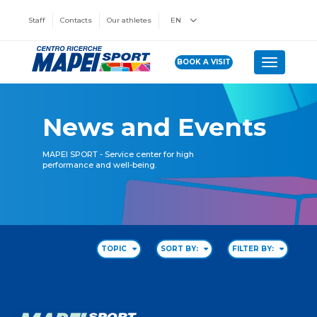
Staff
Contacts
Our athletes
EN
BOOK A VISIT
Toggle n
News and Events
MAPEI SPORT - Service center for high
performance and well-being.
TOPIC
SORT BY:
FILTER BY: