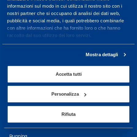
informazioni sul modo in cui utilizza il nostro sito con i
More informations
nostri partner che si occupano di analisi dei dati web,
pubblicità e social media, i quali potrebbero combinarle
con altre informazioni che ha fornito loro o che hanno
Services
raccolto dal suo utilizzo dei loro servizi.
Medical Services
Assessment Test
Mostra dettagli
Training Schedule
Accetta tutti
Sport
Soccer
Personalizza
Cycling and MTB
Rifiuta
Motor Sports
Basketball
Running