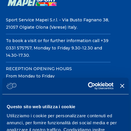
Sport Service Mapei S.r.l. - Via Busto Fagnano 38,
21057 Olgiate Olona (Varese) Italy.
To book a visit or for further information call +39
0331 575757, Monday to Friday 9.30-12.30 and
14.30-17.30.
RECEPTION OPENING HOURS
From Monday to Friday
08.30 - 18.30
Questo sito web utilizza i cookie
Service center for high
performance and well-
Utilizziamo i cookie per personalizzare contenuti ed
annunci, per fornire funzionalità dei social media e per
being.
analizzare il nostro traffico. Condividiamo inoltre