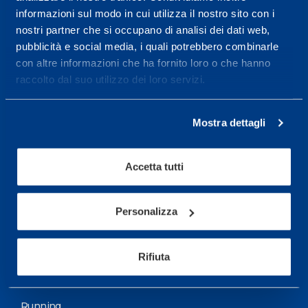
informazioni sul modo in cui utilizza il nostro sito con i
More informations
nostri partner che si occupano di analisi dei dati web,
pubblicità e social media, i quali potrebbero combinarle
con altre informazioni che ha fornito loro o che hanno
Services
raccolto dal suo utilizzo dei loro servizi.
Medical Services
Assessment Test
Mostra dettagli
Training Schedule
Accetta tutti
Sport
Soccer
Personalizza
Cycling and MTB
Rifiuta
Motor Sports
Basketball
Running