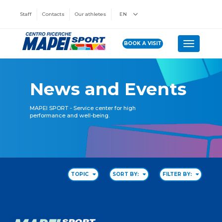
Staff
Contacts
Our athletes
EN
BOOK A VISIT
Toggle n
News and Events
MAPEI SPORT - Service center for high
performance and well-being.
TOPIC
SORT BY:
FILTER BY: