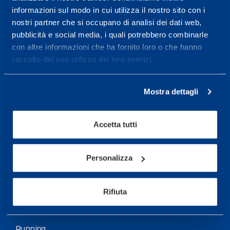
informazioni sul modo in cui utilizza il nostro sito con i
More informations
nostri partner che si occupano di analisi dei dati web,
pubblicità e social media, i quali potrebbero combinarle
con altre informazioni che ha fornito loro o che hanno
Services
raccolto dal suo utilizzo dei loro servizi.
Medical Services
Assessment Test
Mostra dettagli
Training Schedule
Accetta tutti
Sport
Soccer
Personalizza
Cycling and MTB
Rifiuta
Motor Sports
Basketball
Running