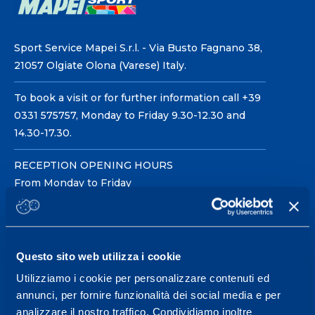
Sport Service Mapei S.r.l. - Via Busto Fagnano 38,
21057 Olgiate Olona (Varese) Italy.
To book a visit or for further information call +39
0331 575757, Monday to Friday 9.30-12.30 and
14.30-17.30.
RECEPTION OPENING HOURS
From Monday to Friday
08.30 - 18.30
Questo sito web utilizza i cookie
Service center for high
performance and well-
Utilizziamo i cookie per personalizzare contenuti ed
annunci, per fornire funzionalità dei social media e per
being.
analizzare il nostro traffico. Condividiamo inoltre