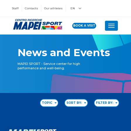
Staff
Contacts
Our athletes
EN
BOOK A VISIT
Toggle n
News and Events
MAPEI SPORT - Service center for high
performance and well-being.
TOPIC
SORT BY:
FILTER BY: