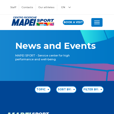
Staff
Contacts
Our athletes
EN
BOOK A VISIT
Toggle n
News and Events
MAPEI SPORT - Service center for high
performance and well-being.
TOPIC
SORT BY:
FILTER BY: