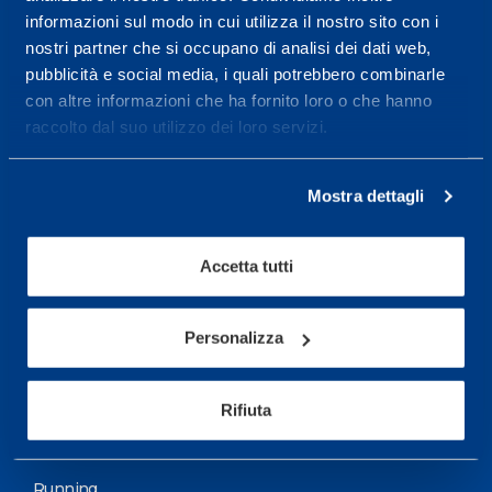
informazioni sul modo in cui utilizza il nostro sito con i
More informations
nostri partner che si occupano di analisi dei dati web,
pubblicità e social media, i quali potrebbero combinarle
con altre informazioni che ha fornito loro o che hanno
Services
raccolto dal suo utilizzo dei loro servizi.
Medical Services
Assessment Test
Mostra dettagli
Training Schedule
Accetta tutti
Sport
Soccer
Personalizza
Cycling and MTB
Rifiuta
Motor Sports
Basketball
Running