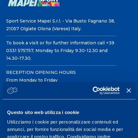
Sport Service Mapei S.r.l. - Via Busto Fagnano 38,
21057 Olgiate Olona (Varese) Italy.
To book a visit or for further information call +39
0331 575757, Monday to Friday 9.30-12.30 and
14.30-17.30.
RECEPTION OPENING HOURS
From Monday to Friday
08.30 - 18.30
Questo sito web utilizza i cookie
Service center for high
performance and well-
Utilizziamo i cookie per personalizzare contenuti ed
annunci, per fornire funzionalità dei social media e per
being.
analizzare il nostro traffico. Condividiamo inoltre