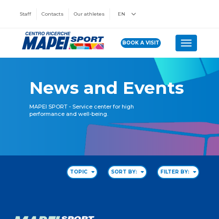
Staff
Contacts
Our athletes
EN
BOOK A VISIT
Toggle n
News and Events
MAPEI SPORT - Service center for high
performance and well-being.
TOPIC
SORT BY:
FILTER BY: