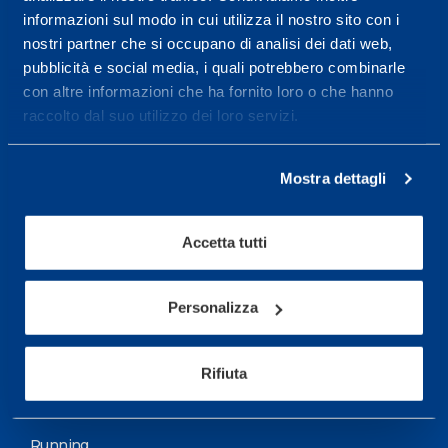
informazioni sul modo in cui utilizza il nostro sito con i
More informations
nostri partner che si occupano di analisi dei dati web,
pubblicità e social media, i quali potrebbero combinarle
con altre informazioni che ha fornito loro o che hanno
Services
raccolto dal suo utilizzo dei loro servizi.
Medical Services
Assessment Test
Mostra dettagli
Training Schedule
Accetta tutti
Sport
Soccer
Personalizza
Cycling and MTB
Rifiuta
Motor Sports
Basketball
Running