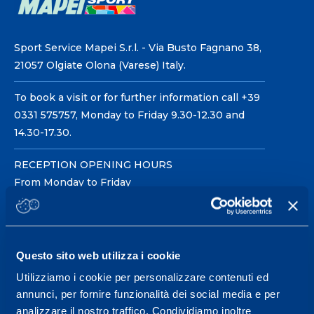
Sport Service Mapei S.r.l. - Via Busto Fagnano 38,
21057 Olgiate Olona (Varese) Italy.
To book a visit or for further information call +39
0331 575757, Monday to Friday 9.30-12.30 and
14.30-17.30.
RECEPTION OPENING HOURS
From Monday to Friday
08.30 - 18.30
Questo sito web utilizza i cookie
Service center for high
performance and well-
Utilizziamo i cookie per personalizzare contenuti ed
annunci, per fornire funzionalità dei social media e per
being.
analizzare il nostro traffico. Condividiamo inoltre