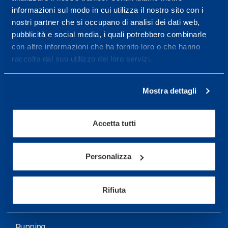
informazioni sul modo in cui utilizza il nostro sito con i
More informations
nostri partner che si occupano di analisi dei dati web,
pubblicità e social media, i quali potrebbero combinarle
con altre informazioni che ha fornito loro o che hanno
Services
raccolto dal suo utilizzo dei loro servizi.
Medical Services
Assessment Test
Mostra dettagli
Training Schedule
Accetta tutti
Sport
Soccer
Personalizza
Cycling and MTB
Rifiuta
Motor Sports
Basketball
Running