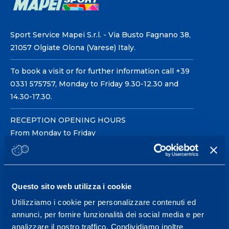
Sport Service Mapei S.r.l. - Via Busto Fagnano 38,
21057 Olgiate Olona (Varese) Italy.
To book a visit or for further information call +39
0331 575757, Monday to Friday 9.30-12.30 and
14.30-17.30.
RECEPTION OPENING HOURS
From Monday to Friday
08.30 - 18.30
Questo sito web utilizza i cookie
Service center for high
performance and well-
Utilizziamo i cookie per personalizzare contenuti ed
annunci, per fornire funzionalità dei social media e per
being.
analizzare il nostro traffico. Condividiamo inoltre