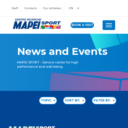
Staff
Contacts
Our athletes
EN
BOOK A VISIT
Toggle n
News and Events
MAPEI SPORT - Service center for high
performance and well-being.
TOPIC
SORT BY:
FILTER BY: