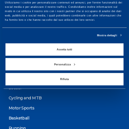
Utilizziamo i cookie per personalizzare contenuti ed annunci, per fornire funzionalità dei
More informations
social media e per analizzare il nostro traffico. Condividiamo inoltre informazioni sul
modo in cui utilizza il nostro sito con i nostri partner che si occupano di analisi dei dati
web, pubblicità e social media, i quali potrebbero combinarle con altre informazioni che
ha fornito loro o che hanno raccolto dal suo utilizzo dei loro servizi.
Services
Mostra dettagli
Medical Services
Assessment Test
Accetta tutti
Training Schedule
Personalizza
Sport
Rifiuta
Soccer
Cycling and MTB
Motor Sports
Basketball
Running