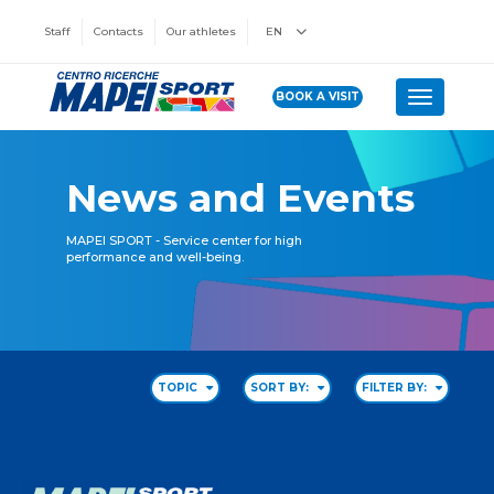
Staff
Contacts
Our athletes
EN
BOOK A VISIT
Toggle n
News and Events
MAPEI SPORT - Service center for high
performance and well-being.
TOPIC
SORT BY:
FILTER BY: