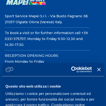
Sport Service Mapei S.r.l. - Via Busto Fagnano 38,
21057 Olgiate Olona (Varese) Italy.
To book a visit or for further information call +39
0331 575757, Monday to Friday 9.30-12.30 and
14.30-17.30.
RECEPTION OPENING HOURS
From Monday to Friday
08.30 - 18.30
Questo sito web utilizza i cookie
Service center for high
performance and well-
Utilizziamo i cookie per personalizzare contenuti ed
annunci, per fornire funzionalità dei social media e per
being.
analizzare il nostro traffico. Condividiamo inoltre