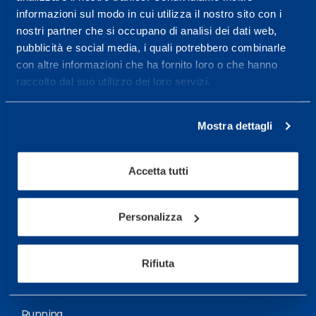
informazioni sul modo in cui utilizza il nostro sito con i
More informations
nostri partner che si occupano di analisi dei dati web,
pubblicità e social media, i quali potrebbero combinarle
con altre informazioni che ha fornito loro o che hanno
Services
raccolto dal suo utilizzo dei loro servizi.
Medical Services
Assessment Test
Mostra dettagli
Training Schedule
Accetta tutti
Sport
Soccer
Personalizza
Cycling and MTB
Rifiuta
Motor Sports
Basketball
Running