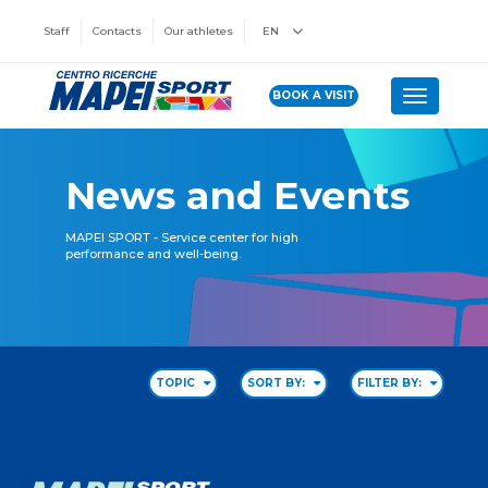
Staff
Contacts
Our athletes
EN
BOOK A VISIT
Toggle n
News and Events
MAPEI SPORT - Service center for high
performance and well-being.
TOPIC
SORT BY:
FILTER BY: