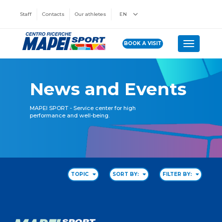
Staff
Contacts
Our athletes
EN
BOOK A VISIT
Toggle n
News and Events
MAPEI SPORT - Service center for high
performance and well-being.
TOPIC
SORT BY:
FILTER BY: