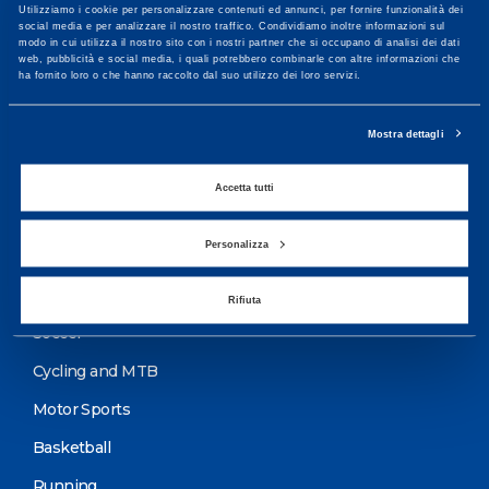
Utilizziamo i cookie per personalizzare contenuti ed annunci, per fornire funzionalità dei
More informations
social media e per analizzare il nostro traffico. Condividiamo inoltre informazioni sul
modo in cui utilizza il nostro sito con i nostri partner che si occupano di analisi dei dati
web, pubblicità e social media, i quali potrebbero combinarle con altre informazioni che
ha fornito loro o che hanno raccolto dal suo utilizzo dei loro servizi.
Services
Mostra dettagli
Medical Services
Assessment Test
Accetta tutti
Training Schedule
Personalizza
Sport
Rifiuta
Soccer
Cycling and MTB
Motor Sports
Basketball
Running