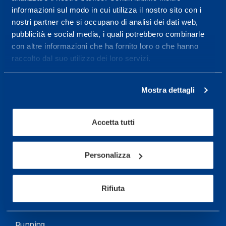
informazioni sul modo in cui utilizza il nostro sito con i
More informations
nostri partner che si occupano di analisi dei dati web,
pubblicità e social media, i quali potrebbero combinarle
con altre informazioni che ha fornito loro o che hanno
Services
raccolto dal suo utilizzo dei loro servizi.
Medical Services
Assessment Test
Mostra dettagli
Training Schedule
Accetta tutti
Sport
Soccer
Personalizza
Cycling and MTB
Rifiuta
Motor Sports
Basketball
Running