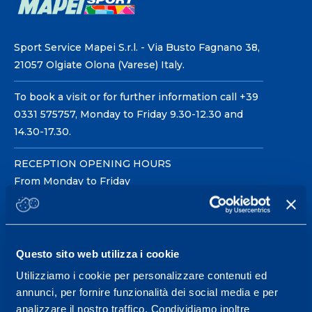
Sport Service Mapei S.r.l. - Via Busto Fagnano 38,
21057 Olgiate Olona (Varese) Italy.
To book a visit or for further information call +39
0331 575757, Monday to Friday 9.30-12.30 and
14.30-17.30.
RECEPTION OPENING HOURS
From Monday to Friday
08.30 - 18.30
Questo sito web utilizza i cookie
Service center for high
performance and well-
Utilizziamo i cookie per personalizzare contenuti ed
annunci, per fornire funzionalità dei social media e per
being.
analizzare il nostro traffico. Condividiamo inoltre