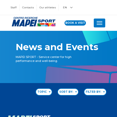
Staff
Contacts
Our athletes
EN
BOOK A VISIT
Toggle n
News and Events
MAPEI SPORT - Service center for high
performance and well-being.
TOPIC
SORT BY:
FILTER BY: