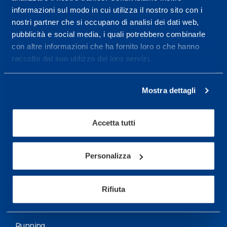
informazioni sul modo in cui utilizza il nostro sito con i
More informations
nostri partner che si occupano di analisi dei dati web,
pubblicità e social media, i quali potrebbero combinarle
con altre informazioni che ha fornito loro o che hanno
Services
raccolto dal suo utilizzo dei loro servizi.
Medical Services
Assessment Test
Mostra dettagli
Training Schedule
Accetta tutti
Sport
Soccer
Personalizza
Cycling and MTB
Rifiuta
Motor Sports
Basketball
Running