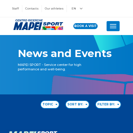
Staff
Contacts
Our athletes
EN
BOOK A VISIT
Toggle n
News and Events
MAPEI SPORT - Service center for high
performance and well-being.
TOPIC
SORT BY:
FILTER BY: