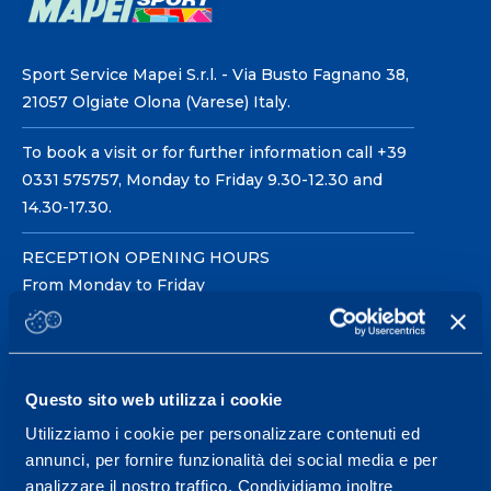
Sport Service Mapei S.r.l. - Via Busto Fagnano 38,
21057 Olgiate Olona (Varese) Italy.
To book a visit or for further information call +39
0331 575757, Monday to Friday 9.30-12.30 and
14.30-17.30.
RECEPTION OPENING HOURS
From Monday to Friday
08.30 - 18.30
Questo sito web utilizza i cookie
Service center for high
performance and well-
Utilizziamo i cookie per personalizzare contenuti ed
annunci, per fornire funzionalità dei social media e per
being.
analizzare il nostro traffico. Condividiamo inoltre