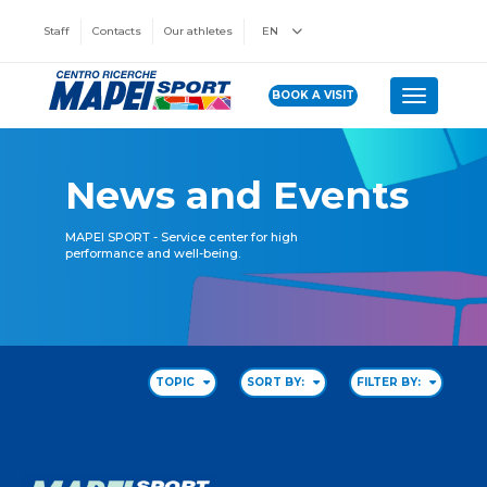
Staff
Contacts
Our athletes
EN
BOOK A VISIT
Toggle n
News and Events
MAPEI SPORT - Service center for high
performance and well-being.
TOPIC
SORT BY:
FILTER BY: