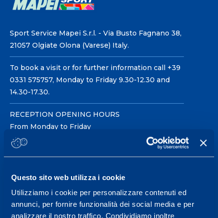
Sport Service Mapei S.r.l. - Via Busto Fagnano 38,
21057 Olgiate Olona (Varese) Italy.
To book a visit or for further information call +39
0331 575757, Monday to Friday 9.30-12.30 and
14.30-17.30.
RECEPTION OPENING HOURS
From Monday to Friday
08.30 - 18.30
Questo sito web utilizza i cookie
Service center for high
performance and well-
Utilizziamo i cookie per personalizzare contenuti ed
annunci, per fornire funzionalità dei social media e per
being.
analizzare il nostro traffico. Condividiamo inoltre