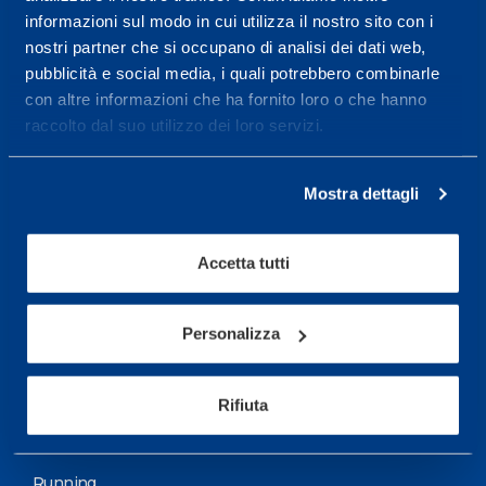
informazioni sul modo in cui utilizza il nostro sito con i
More informations
nostri partner che si occupano di analisi dei dati web,
pubblicità e social media, i quali potrebbero combinarle
con altre informazioni che ha fornito loro o che hanno
Services
raccolto dal suo utilizzo dei loro servizi.
Medical Services
Assessment Test
Mostra dettagli
Training Schedule
Accetta tutti
Sport
Soccer
Personalizza
Cycling and MTB
Rifiuta
Motor Sports
Basketball
Running