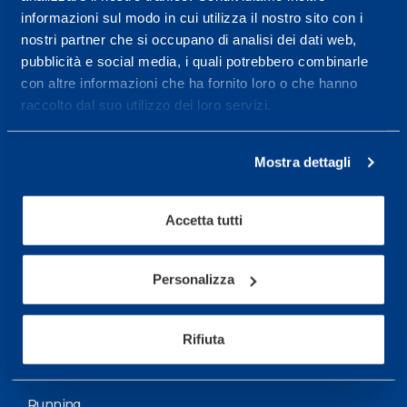
informazioni sul modo in cui utilizza il nostro sito con i
More informations
nostri partner che si occupano di analisi dei dati web,
pubblicità e social media, i quali potrebbero combinarle
con altre informazioni che ha fornito loro o che hanno
Services
raccolto dal suo utilizzo dei loro servizi.
Medical Services
Assessment Test
Mostra dettagli
Training Schedule
Accetta tutti
Sport
Soccer
Personalizza
Cycling and MTB
Rifiuta
Motor Sports
Basketball
Running