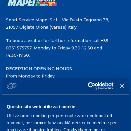
Sport Service Mapei S.r.l. - Via Busto Fagnano 38,
21057 Olgiate Olona (Varese) Italy.
To book a visit or for further information call +39
0331 575757, Monday to Friday 9.30-12.30 and
14.30-17.30.
RECEPTION OPENING HOURS
From Monday to Friday
08.30 - 18.30
Questo sito web utilizza i cookie
Service center for high
performance and well-
Utilizziamo i cookie per personalizzare contenuti ed
annunci, per fornire funzionalità dei social media e per
being.
analizzare il nostro traffico. Condividiamo inoltre