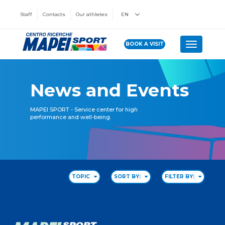
Staff
Contacts
Our athletes
EN
BOOK A VISIT
Toggle n
News and Events
MAPEI SPORT - Service center for high
performance and well-being.
TOPIC
SORT BY:
FILTER BY: