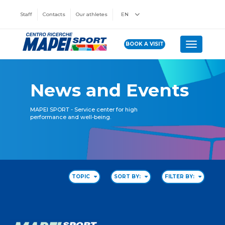
Staff
Contacts
Our athletes
EN
BOOK A VISIT
Toggle n
News and Events
MAPEI SPORT - Service center for high
performance and well-being.
TOPIC
SORT BY:
FILTER BY: