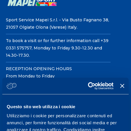
Sport Service Mapei S.r.l. - Via Busto Fagnano 38,
21057 Olgiate Olona (Varese) Italy.
To book a visit or for further information call +39
0331 575757, Monday to Friday 9.30-12.30 and
14.30-17.30.
RECEPTION OPENING HOURS
From Monday to Friday
08.30 - 18.30
Questo sito web utilizza i cookie
Service center for high
performance and well-
Utilizziamo i cookie per personalizzare contenuti ed
annunci, per fornire funzionalità dei social media e per
being.
analizzare il nostro traffico. Condividiamo inoltre