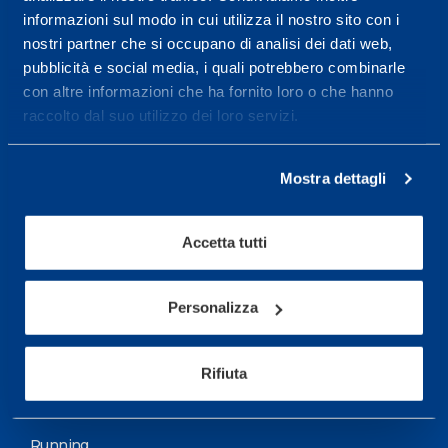
informazioni sul modo in cui utilizza il nostro sito con i
More informations
nostri partner che si occupano di analisi dei dati web,
pubblicità e social media, i quali potrebbero combinarle
con altre informazioni che ha fornito loro o che hanno
Services
raccolto dal suo utilizzo dei loro servizi.
Medical Services
Assessment Test
Mostra dettagli
Training Schedule
Accetta tutti
Sport
Soccer
Personalizza
Cycling and MTB
Rifiuta
Motor Sports
Basketball
Running