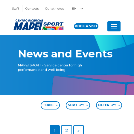
Staff
Contacts
Our athletes
EN
BOOK A VISIT
Toggle n
News and Events
MAPEI SPORT - Service center for high
performance and well-being.
TOPIC
SORT BY:
FILTER BY:
Page
Page
Next page
1
2
»