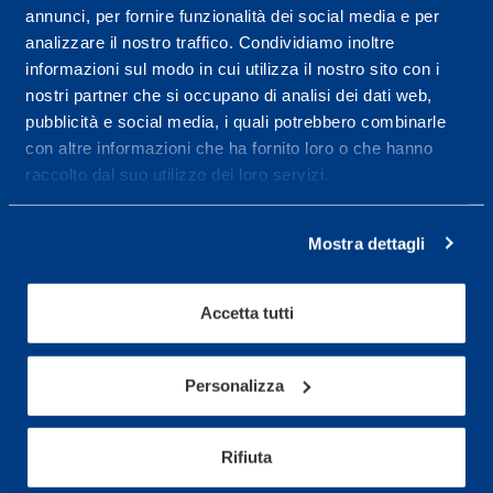
Service center for high
annunci, per fornire funzionalità dei social media e per
performance and well-
analizzare il nostro traffico. Condividiamo inoltre
being.
informazioni sul modo in cui utilizza il nostro sito con i
nostri partner che si occupano di analisi dei dati web,
More informations
pubblicità e social media, i quali potrebbero combinarle
con altre informazioni che ha fornito loro o che hanno
raccolto dal suo utilizzo dei loro servizi.
Services
Medical Services
Mostra dettagli
Assessment Test
Training Schedule
Accetta tutti
Personalizza
Sport
Soccer
Rifiuta
Cycling and MTB