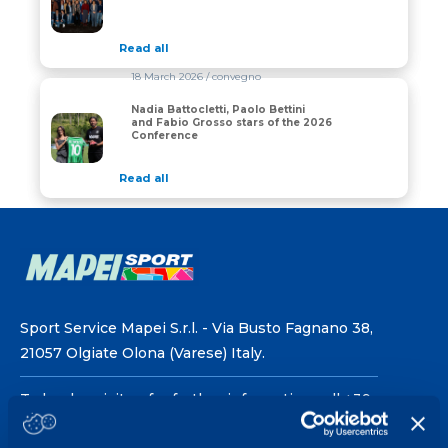
Read all
18 March 2026
/ convegno
Nadia Battocletti, Paolo Bettini
Nadia Battocletti, Paolo Bettini and Fabio Grosso star
and Fabio Grosso stars of the 2026
Conference
Read all
Sport Service Mapei S.r.l. - Via Busto Fagnano 38,
21057 Olgiate Olona (Varese) Italy.
To book a visit or for further information call +39
0331 575757, Monday to Friday 9.30-12.30 and