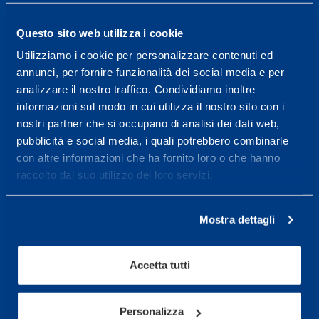
14.30-17.30.
Questo sito web utilizza i cookie
RECEPTION OPENING HOURS
From Monday to Friday
Utilizziamo i cookie per personalizzare contenuti ed
08.30 - 18.30
annunci, per fornire funzionalità dei social media e per
analizzare il nostro traffico. Condividiamo inoltre
informazioni sul modo in cui utilizza il nostro sito con i
nostri partner che si occupano di analisi dei dati web,
Service center for high
pubblicità e social media, i quali potrebbero combinarle
performance and well-
con altre informazioni che ha fornito loro o che hanno
being.
raccolto dal suo utilizzo dei loro servizi.
More informations
Mostra dettagli
Services
Accetta tutti
Medical Services
Assessment Test
Personalizza