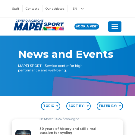
Staff
Contacts
Our athletes
EN
BOOK A VISIT
Toggle n
News and Events
MAPEI SPORT - Service center for high
performance and well-being.
TOPIC
SORT BY:
FILTER BY:
28 March 2026
/ convegno
30 years of history and still a real
30 years of history and still a real passion for cycling
passion for cycling