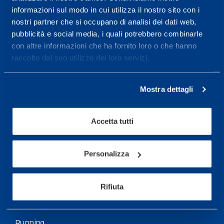
informazioni sul modo in cui utilizza il nostro sito con i
More informations
nostri partner che si occupano di analisi dei dati web,
pubblicità e social media, i quali potrebbero combinarle
con altre informazioni che ha fornito loro o che hanno
Services
raccolto dal suo utilizzo dei loro servizi.
Medical Services
Assessment Test
Mostra dettagli
Training Schedule
Accetta tutti
Sport
Soccer
Personalizza
Cycling and MTB
Rifiuta
Motor Sports
Basketball
Running