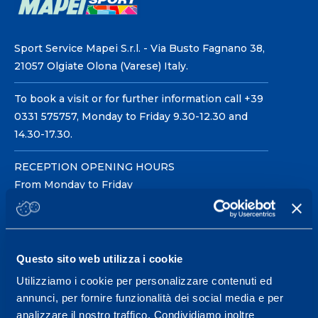
Sport Service Mapei S.r.l. - Via Busto Fagnano 38,
21057 Olgiate Olona (Varese) Italy.
To book a visit or for further information call +39
0331 575757, Monday to Friday 9.30-12.30 and
14.30-17.30.
RECEPTION OPENING HOURS
From Monday to Friday
08.30 - 18.30
Questo sito web utilizza i cookie
Service center for high
performance and well-
Utilizziamo i cookie per personalizzare contenuti ed
annunci, per fornire funzionalità dei social media e per
being.
analizzare il nostro traffico. Condividiamo inoltre