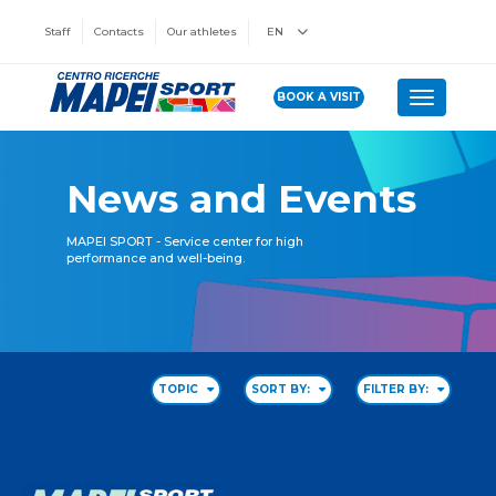
Staff
Contacts
Our athletes
EN
BOOK A VISIT
Toggle n
News and Events
MAPEI SPORT - Service center for high
performance and well-being.
TOPIC
SORT BY:
FILTER BY: