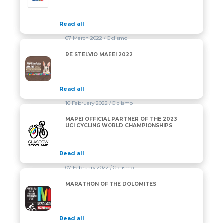
Read all
07 March 2022
/ Ciclismo
RE STELVIO MAPEI 2022
RE STELVIO MAPEI 2022
Read all
16 February 2022
/ Ciclismo
MAPEI OFFICIAL PARTNER OF THE 2023
MAPEI OFFICIAL PARTNER OF THE 2023 UCI CYCL
UCI CYCLING WORLD CHAMPIONSHIPS
Read all
07 February 2022
/ Ciclismo
MARATHON OF THE DOLOMITES
MARATHON OF THE DOLOMITES
Read all