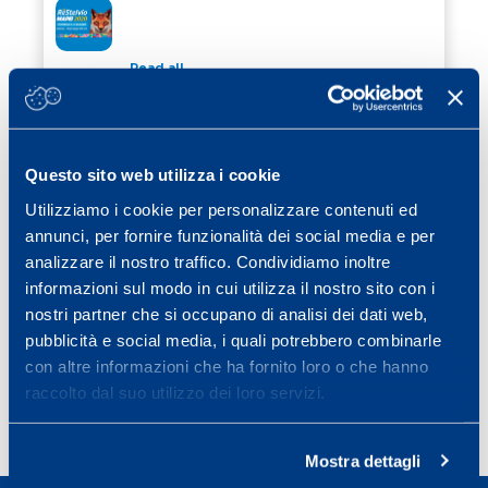
RE STELVIO 2020
Read all
13 February 2020
/ Eventi
2020 SCIENZA&SPORT CONFERENCE
2020 SCIENZA&SPORT CONFERENCE
Questo sito web utilizza i cookie
Utilizziamo i cookie per personalizzare contenuti ed
Read all
annunci, per fornire funzionalità dei social media e per
12 December 2019
/ Eventi
analizzare il nostro traffico. Condividiamo inoltre
ICARO AWARD, ENRICO ARCELLI, 2020
informazioni sul modo in cui utilizza il nostro sito con i
ICARO AWARD, ENRICO ARCELLI, 2020
nostri partner che si occupano di analisi dei dati web,
pubblicità e social media, i quali potrebbero combinarle
Read all
con altre informazioni che ha fornito loro o che hanno
raccolto dal suo utilizzo dei loro servizi.
Previous page
Page
Page
Page
Page
Page
Next page
«
1
2
3
4
5
»
Mostra dettagli