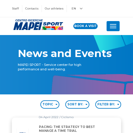
Staff
Contacts
Our athletes
EN
BOOK A VISIT
Toggle n
News and Events
MAPEI SPORT - Service center for high
performance and well-being.
TOPIC
SORT BY:
FILTER BY:
04 April 2022
/ Ciclismo
PACING: THE STRATEGY TO BEST
MANAGE A TIME TRIAL