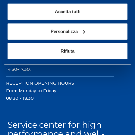
Accetta tutti
Personalizza
Sport Service Mapei S.r.l. - Via Busto Fagnano 38,
21057 Olgiate Olona (Varese) Italy.
Rifiuta
To book a visit or for further information call +39
0331 575757, Monday to Friday 9.30-12.30 and
14.30-17.30.
RECEPTION OPENING HOURS
From Monday to Friday
08.30 - 18.30
Service center for high
performance and well-