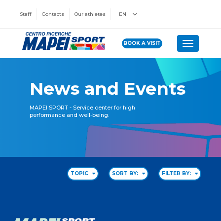
Staff
Contacts
Our athletes
EN
BOOK A VISIT
Toggle n
News and Events
MAPEI SPORT - Service center for high
performance and well-being.
TOPIC
SORT BY:
FILTER BY: