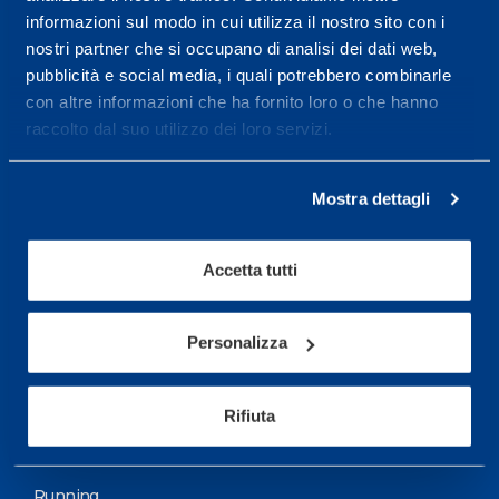
informazioni sul modo in cui utilizza il nostro sito con i
More informations
nostri partner che si occupano di analisi dei dati web,
pubblicità e social media, i quali potrebbero combinarle
con altre informazioni che ha fornito loro o che hanno
Services
raccolto dal suo utilizzo dei loro servizi.
Medical Services
Assessment Test
Mostra dettagli
Training Schedule
Accetta tutti
Sport
Soccer
Personalizza
Cycling and MTB
Rifiuta
Motor Sports
Basketball
Running