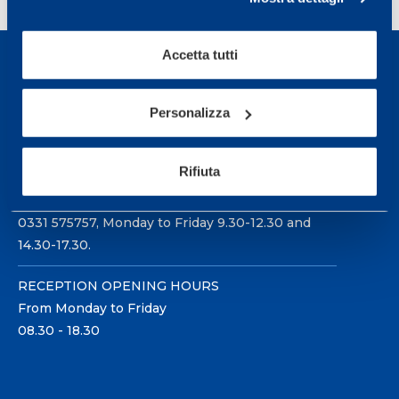
Accetta tutti
Personalizza
Sport Service Mapei S.r.l. - Via Busto Fagnano 38,
21057 Olgiate Olona (Varese) Italy.
Rifiuta
To book a visit or for further information call +39
0331 575757, Monday to Friday 9.30-12.30 and
14.30-17.30.
RECEPTION OPENING HOURS
From Monday to Friday
08.30 - 18.30