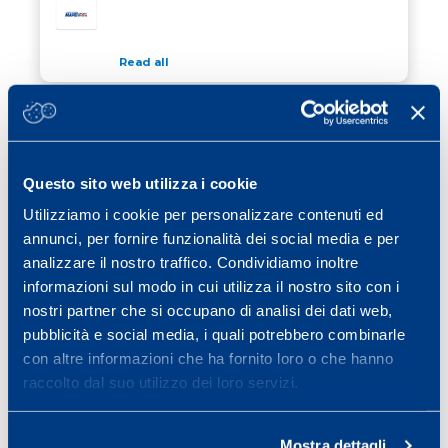
Read all
15 May 2017
/ Calcio
US SASSUOLO FEMALE TEAM JUMPS IN
SERIE A
Questo sito web utilizza i cookie
Read all
Utilizziamo i cookie per personalizzare contenuti ed
17 May 2017
/ News
annunci, per fornire funzionalità dei social media e per
SOFIA GOGGIA STAR OF MAPEI SPORT
analizzare il nostro traffico. Condividiamo inoltre
CONFERENCE
informazioni sul modo in cui utilizza il nostro sito con i
nostri partner che si occupano di analisi dei dati web,
Read all
pubblicità e social media, i quali potrebbero combinarle
con altre informazioni che ha fornito loro o che hanno
raccolto dal suo utilizzo dei loro servizi.
Previous page
Page
Page
Page
Page
Page
Page
«
1
2
3
4
5
…
25
Next page
»
Mostra dettagli