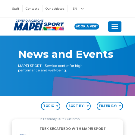
Staff
Contacts
Our athletes
EN
BOOK A VISIT
Toggle n
News and Events
MAPEI SPORT - Service center for high
performance and well-being.
TOPIC
SORT BY:
FILTER BY:
13 February 2017
/ Ciclismo
TREK SEGAFREDO WITH MAPEI SPORT