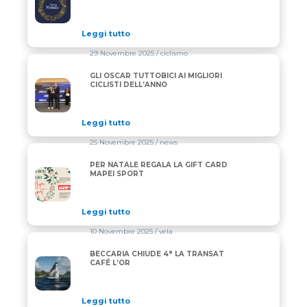
Leggi tutto
29 Novembre 2025
/ ciclismo
GLI OSCAR TUTTOBICI AI MIGLIORI
GLI OSCAR TUTTOBICI AI MIGLIORI CICLISTI DELL’A
CICLISTI DELL’ANNO
Leggi tutto
25 Novembre 2025
/ news
PER NATALE REGALA LA GIFT CARD
PER NATALE REGALA LA GIFT CARD MAPEI SPORT
MAPEI SPORT
Leggi tutto
10 Novembre 2025
/ vela
BECCARIA CHIUDE 4° LA TRANSAT
BECCARIA CHIUDE 4° LA TRANSAT CAFÉ L’OR
CAFÉ L’OR
Leggi tutto