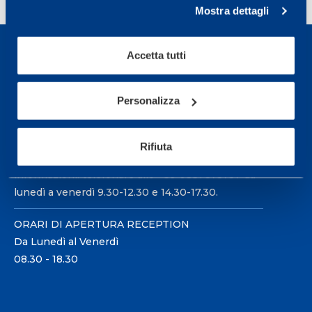
Mostra dettagli
Accetta tutti
Personalizza
Sport Service Mapei S.r.l. - Via Busto Fagnano 38,
21057 Olgiate Olona (Varese) Italia.
Rifiuta
Per prenotare una visita o avere ulteriori
informazioni: telefonare allo +39 0331 575757 da
lunedì a venerdì 9.30-12.30 e 14.30-17.30.
ORARI DI APERTURA RECEPTION
Da Lunedì al Venerdì
08.30 - 18.30