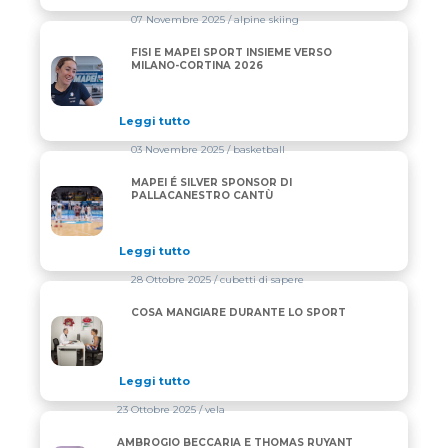
07 Novembre 2025
/ alpine skiing
FISI E MAPEI SPORT INSIEME VERSO
FISI E MAPEI SPORT INSIEME VERSO MILANO-CORT
MILANO-CORTINA 2026
Leggi tutto
03 Novembre 2025
/ basketball
MAPEI É SILVER SPONSOR DI
MAPEI É SILVER SPONSOR DI PALLACANESTRO CAN
PALLACANESTRO CANTÙ
Leggi tutto
28 Ottobre 2025
/ cubetti di sapere
COSA MANGIARE DURANTE LO SPORT
COSA MANGIARE DURANTE LO SPORT
Leggi tutto
23 Ottobre 2025
/ vela
AMBROGIO BECCARIA E THOMAS RUYANT