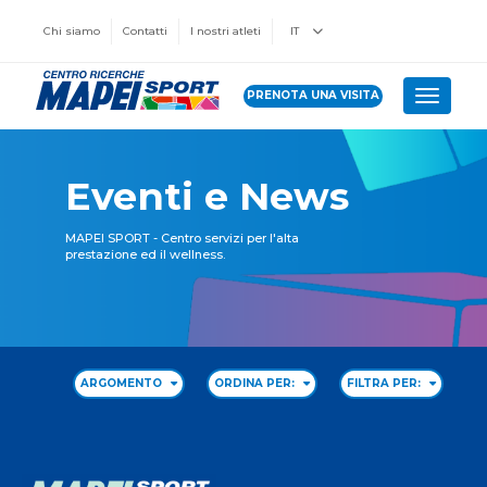
Chi siamo
Contatti
I nostri atleti
IT
PRENOTA UNA VISITA
Toggle 
Eventi e News
MAPEI SPORT - Centro servizi per l'alta
prestazione ed il wellness.
ARGOMENTO
ORDINA PER:
FILTRA PER: