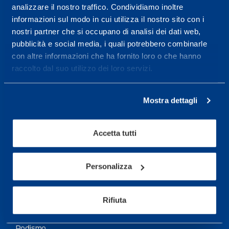
analizzare il nostro traffico. Condividiamo inoltre
Maggiori informazioni
informazioni sul modo in cui utilizza il nostro sito con i
nostri partner che si occupano di analisi dei dati web,
pubblicità e social media, i quali potrebbero combinarle
Servizi
con altre informazioni che ha fornito loro o che hanno
Servizi Medici
raccolto dal suo utilizzo dei loro servizi.
Test di valutazione
Mostra dettagli
Programmazione Allenamento
Accetta tutti
Sport
Calcio
Personalizza
Ciclismo e MTB
Motorsports
Rifiuta
Pallacanestro
Podismo