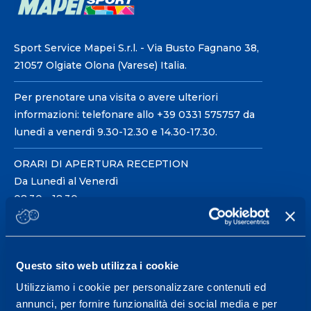
Sport Service Mapei S.r.l. - Via Busto Fagnano 38,
21057 Olgiate Olona (Varese) Italia.
Per prenotare una visita o avere ulteriori
informazioni: telefonare allo +39 0331 575757 da
lunedì a venerdì 9.30-12.30 e 14.30-17.30.
ORARI DI APERTURA RECEPTION
Da Lunedì al Venerdì
08.30 - 18.30
Centro servizi per l'alta
Questo sito web utilizza i cookie
prestazione ed il
Utilizziamo i cookie per personalizzare contenuti ed
wellness.
annunci, per fornire funzionalità dei social media e per