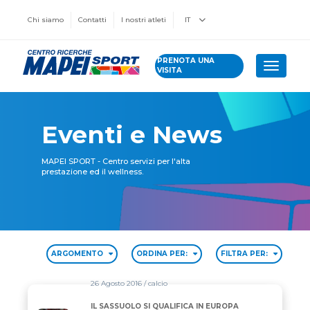
Chi siamo
Contatti
I nostri atleti
IT
PRENOTA UNA
Toggle 
VISITA
Eventi e News
MAPEI SPORT - Centro servizi per l'alta
prestazione ed il wellness.
ARGOMENTO
ORDINA PER:
FILTRA PER:
26 Agosto 2016
/ calcio
IL SASSUOLO SI QUALIFICA IN EUROPA