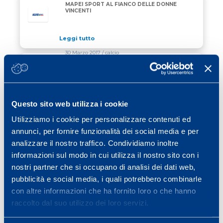
MAPEI SPORT AL FIANCO DELLE DONNE
VINCENTI
Leggi tutto
30 Marzo 2017
/ calcio
LA VIAREGGIO CUP E’ DEL SASSUOLO
LA VIAREGGIO CUP E’ DEL SASSUOLO
Questo sito web utilizza i cookie
Leggi tutto
03 Aprile 2017
/ eventi
Utilizziamo i cookie per personalizzare contenuti ed
annunci, per fornire funzionalità dei social media e per
7° CONVEGNO MAPEI SPORT
analizzare il nostro traffico. Condividiamo inoltre
informazioni sul modo in cui utilizza il nostro sito con i
nostri partner che si occupano di analisi dei dati web,
Leggi tutto
pubblicità e social media, i quali potrebbero combinarle
con altre informazioni che ha fornito loro o che hanno
Previous page
Page
Page
Page
Page
Page
Page
«
1
2
3
4
5
…
40
raccolto dal suo utilizzo dei loro servizi.