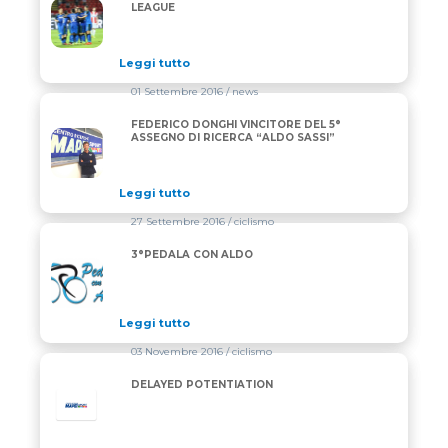
IL SASSUOLO SI QUALIFICA IN EUROPA LEAGUE
LEAGUE
Leggi tutto
01 Settembre 2016
/ news
FEDERICO DONGHI VINCITORE DEL 5°
FEDERICO DONGHI VINCITORE DEL 5° ASSEGNO DI R
ASSEGNO DI RICERCA “ALDO SASSI”
Leggi tutto
27 Settembre 2016
/ ciclismo
3°PEDALA CON ALDO
3°PEDALA CON ALDO
Leggi tutto
03 Novembre 2016
/ ciclismo
DELAYED POTENTIATION