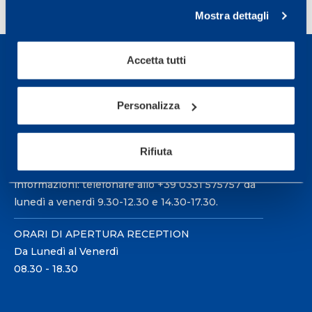
Next page
»
Mostra dettagli
Accetta tutti
Personalizza
Sport Service Mapei S.r.l. - Via Busto Fagnano 38,
21057 Olgiate Olona (Varese) Italia.
Rifiuta
Per prenotare una visita o avere ulteriori
informazioni: telefonare allo +39 0331 575757 da
lunedì a venerdì 9.30-12.30 e 14.30-17.30.
ORARI DI APERTURA RECEPTION
Da Lunedì al Venerdì
08.30 - 18.30