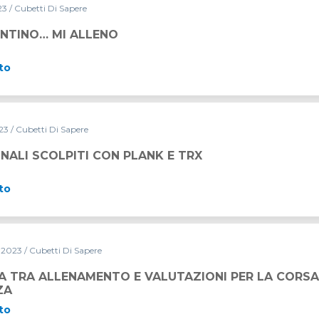
023
/ Cubetti Di Sapere
UNTINO… MI ALLENO
to
023
/ Cubetti Di Sapere
PLANK E TRX
ALI SCOLPITI CON PLANK E TRX
to
o 2023
/ Cubetti Di Sapere
 E VALUTAZIONI PER LA CORSA DI LUNGA DISTANZA
A TRA ALLENAMENTO E VALUTAZIONI PER LA CORSA
ZA
to