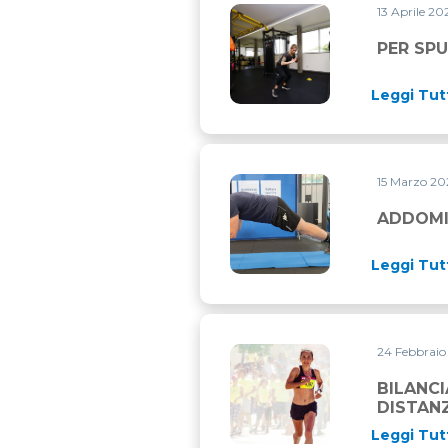
13 Aprile 2
PER SPUNTINO… MI ALLENO
PER SP
Leggi Tut
15 Marzo 2
ADDOMINALI SCOLPITI CON 
ADDOMIN
Leggi Tut
24 Febbrai
BILANCIA TRA ALLENAMENTO
BILANCI
DISTAN
Leggi Tut