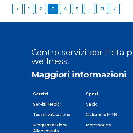
Previous page
Page
Page
Page
Page
Page
Page
Next pa
«
1
2
3
4
5
…
11
»
Centro servizi per l'alta 
wellness.
Maggiori informazioni
Servizi
Sport
Servizi Medici
Calcio
Test di valutazione
Ciclismo e MTB
Programmazione
Motorsports
Allenamento