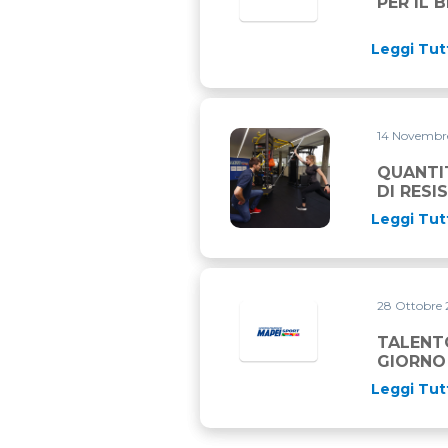
PER IL 
Leggi Tut
14 Novembr
QUANTITA’ MINIMA DI ESER
QUANTIT
DI RESI
Leggi Tut
28 Ottobre
TALENTO
GIORNO
Leggi Tut