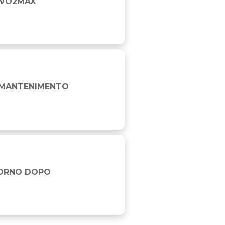
T VO2MAX
STENZA E FORZA
L MANTENIMENTO
GIORNO DOPO