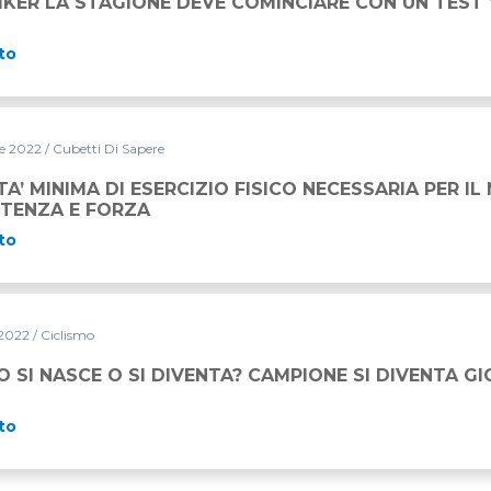
BIKER LA STAGIONE DEVE COMINCIARE CON UN TES
to
e 2022
/ Cubetti Di Sapere
CIZIO FISICO NECESSARIA PER IL MANTENIMENTO DI RESI
A’ MINIMA DI ESERCIZIO FISICO NECESSARIA PER I
STENZA E FORZA
to
 2022
/ Ciclismo
 SI NASCE O SI DIVENTA? CAMPIONE SI DIVENTA 
to