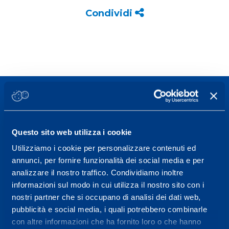
Condividi
Questo sito web utilizza i cookie
Sport Service Mapei S.r.l. - Via Busto Fagnano 38,
Utilizziamo i cookie per personalizzare contenuti ed
21057 Olgiate Olona (Varese) Italia.
annunci, per fornire funzionalità dei social media e per
analizzare il nostro traffico. Condividiamo inoltre
Per prenotare una visita o avere ulteriori
informazioni sul modo in cui utilizza il nostro sito con i
informazioni: telefonare allo +39 0331 575757 da
nostri partner che si occupano di analisi dei dati web,
lunedì a venerdì 9.30-12.30 e 14.30-17.30.
pubblicità e social media, i quali potrebbero combinarle
con altre informazioni che ha fornito loro o che hanno
ORARI DI APERTURA RECEPTION