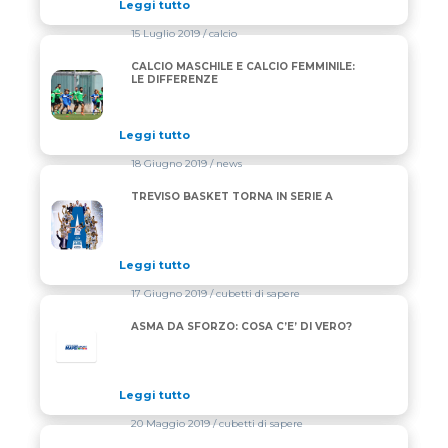
Leggi tutto
15 Luglio 2019
/ calcio
CALCIO MASCHILE E CALCIO FEMMINILE:
CALCIO MASCHILE E CALCIO FEMMINILE: LE DIFFER
LE DIFFERENZE
Leggi tutto
18 Giugno 2019
/ news
TREVISO BASKET TORNA IN SERIE A
TREVISO BASKET TORNA IN SERIE A
Leggi tutto
17 Giugno 2019
/ cubetti di sapere
ASMA DA SFORZO: COSA C’E’ DI VERO?
Leggi tutto
20 Maggio 2019
/ cubetti di sapere