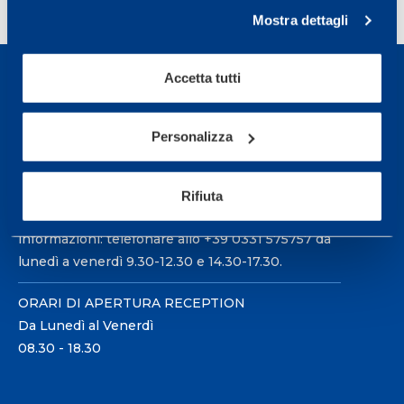
Page
Next page
…
40
»
Mostra dettagli
Accetta tutti
Personalizza
Sport Service Mapei S.r.l. - Via Busto Fagnano 38,
21057 Olgiate Olona (Varese) Italia.
Rifiuta
Per prenotare una visita o avere ulteriori
informazioni: telefonare allo +39 0331 575757 da
lunedì a venerdì 9.30-12.30 e 14.30-17.30.
ORARI DI APERTURA RECEPTION
Da Lunedì al Venerdì
08.30 - 18.30