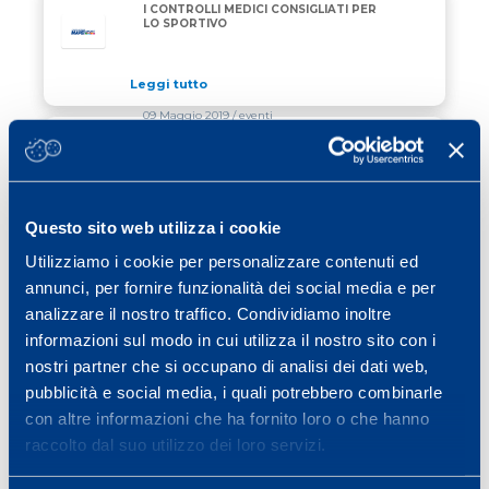
I CONTROLLI MEDICI CONSIGLIATI PER
LO SPORTIVO
Leggi tutto
09 Maggio 2019
/ eventi
LO SPECIALE “NERO&VERDE” SUL
LO SPECIALE “NERO&VERDE” SUL NOSTRO CONVE
NOSTRO CONVEGNO
Questo sito web utilizza i cookie
Leggi tutto
06 Maggio 2019
/ eventi
Utilizziamo i cookie per personalizzare contenuti ed
annunci, per fornire funzionalità dei social media e per
PARTECIPAZIONE RECORD PER IL 9°
PARTECIPAZIONE RECORD PER IL 9° CONVEGNO D
CONVEGNO DEL CENTRO RICERCHE
analizzare il nostro traffico. Condividiamo inoltre
MAPEI SPORT
informazioni sul modo in cui utilizza il nostro sito con i
nostri partner che si occupano di analisi dei dati web,
Leggi tutto
pubblicità e social media, i quali potrebbero combinarle
con altre informazioni che ha fornito loro o che hanno
Previous page
Page
Page
Page
Page
Page
Page
«
1
…
28
29
30
31
32
raccolto dal suo utilizzo dei loro servizi.