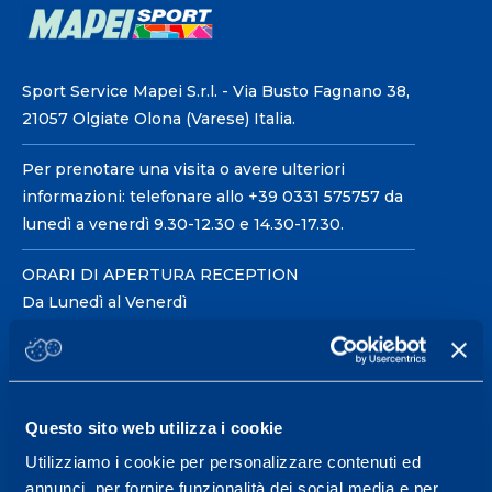
Sport Service Mapei S.r.l. - Via Busto Fagnano 38,
21057 Olgiate Olona (Varese) Italia.
Per prenotare una visita o avere ulteriori
informazioni: telefonare allo +39 0331 575757 da
lunedì a venerdì 9.30-12.30 e 14.30-17.30.
ORARI DI APERTURA RECEPTION
Da Lunedì al Venerdì
08.30 - 18.30
Centro servizi per l'alta
Questo sito web utilizza i cookie
prestazione ed il
Utilizziamo i cookie per personalizzare contenuti ed
wellness.
annunci, per fornire funzionalità dei social media e per