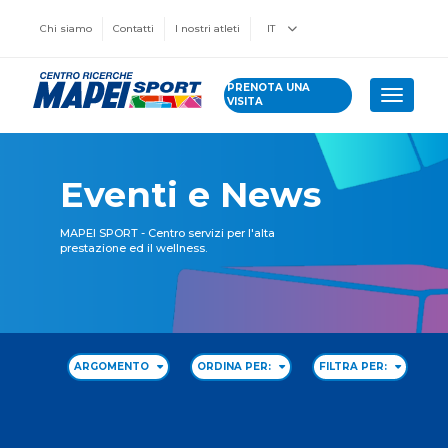
Chi siamo
Contatti
I nostri atleti
IT
PRENOTA UNA
Toggle 
VISITA
Eventi e News
MAPEI SPORT - Centro servizi per l'alta
prestazione ed il wellness.
ARGOMENTO
ORDINA PER:
FILTRA PER: