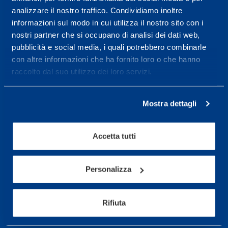
analizzare il nostro traffico. Condividiamo inoltre
Maggiori informazioni
informazioni sul modo in cui utilizza il nostro sito con i
nostri partner che si occupano di analisi dei dati web,
pubblicità e social media, i quali potrebbero combinarle
Servizi
con altre informazioni che ha fornito loro o che hanno
raccolto dal suo utilizzo dei loro servizi.
Servizi Medici
Test di valutazione
Mostra dettagli
Programmazione Allenamento
Accetta tutti
Sport
Calcio
Personalizza
Ciclismo e MTB
Motorsports
Rifiuta
Pallacanestro