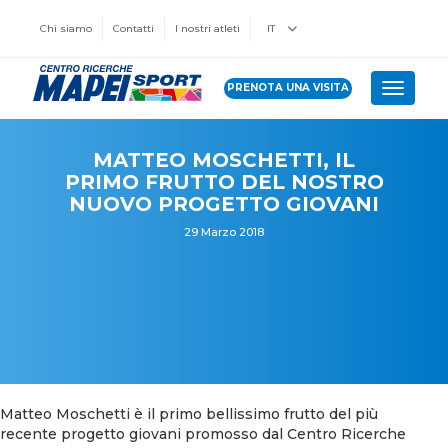
Chi siamo
Contatti
I nostri atleti
IT
PRENOTA UNA VISITA
Toggle 
MATTEO MOSCHETTI, IL
PRIMO FRUTTO DEL NOSTRO
NUOVO PROGETTO GIOVANI
29 Marzo 2018
Matteo Moschetti è il primo bellissimo frutto del più
recente progetto giovani promosso dal Centro Ricerche