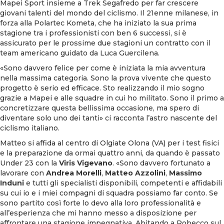
Mapei Sport insieme a Trek Segafredo per far crescere
giovani talenti del mondo del ciclismo. Il 21enne milanese, in
forza alla Polartec Kometa, che ha iniziato la sua prima
stagione tra i professionisti con ben 6 successi, si è
assicurato per le prossime due stagioni un contratto con il
team americano guidato da Luca Guercilena.
«Sono davvero felice per come è iniziata la mia avventura
nella massima categoria. Sono la prova vivente che questo
progetto è serio ed efficace. Sto realizzando il mio sogno
grazie a Mapei e alle squadre in cui ho militato. Sono il primo a
concretizzare questa bellissima occasione, ma spero di
diventare solo uno dei tanti» ci racconta l’astro nascente del
ciclismo italiano.
Matteo si affida al centro di Olgiate Olona (VA) per i test fisici
e la preparazione da ormai quattro anni, da quando è passato
Under 23 con la
Viris Vigevano
. «Sono davvero fortunato a
lavorare con
Andrea Morelli
,
Matteo Azzolini
,
Massimo
Induni
e tutti gli specialisti disponibili, competenti e affidabili
su cui io e i miei compagni di squadra possiamo far conto. Se
sono partito così forte lo devo alla loro professionalità e
all’esperienza che mi hanno messo a disposizione per
affrontare una stagione impegnativa. Abitando a Robecco sul