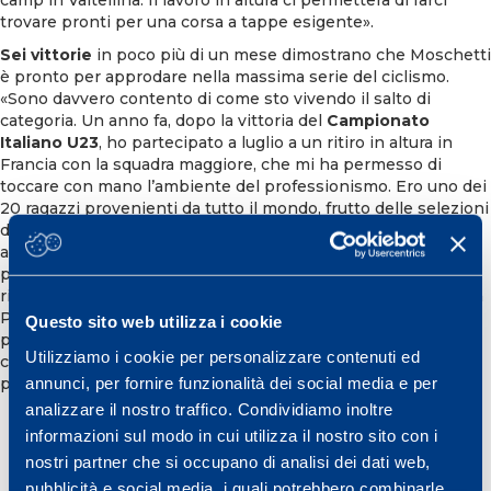
trovare pronti per una corsa a tappe esigente».
Sei vittorie
in poco più di un mese dimostrano che Moschetti
è pronto per approdare nella massima serie del ciclismo.
«Sono davvero contento di come sto vivendo il salto di
categoria. Un anno fa, dopo la vittoria del
Campionato
Italiano U23
, ho partecipato a luglio a un ritiro in altura in
Francia con la squadra maggiore, che mi ha permesso di
toccare con mano l’ambiente del professionismo. Ero uno dei
20 ragazzi provenienti da tutto il mondo, frutto delle selezioni
del team svolte anche attraverso i test di Mapei Sport. In
agosto ho avuto l’occasione di affrontare uno stage e di
partecipare ad alcune gare in maglia Trek Segafredo. Devo
ringraziare
Luca Guercilena
per la fiducia che mi ha dato e la
Polartec Kometa per la possibilità di crescere senza
Questo sito web utilizza i cookie
pressioni. E grazie a Mapei Sport, collante tra le due realtà,
Utilizziamo i cookie per personalizzare contenuti ed
che continuerà a costituire il mio punto di riferimento per la
annunci, per fornire funzionalità dei social media e per
preparazione».
analizzare il nostro traffico. Condividiamo inoltre
informazioni sul modo in cui utilizza il nostro sito con i
nostri partner che si occupano di analisi dei dati web,
pubblicità e social media, i quali potrebbero combinarle