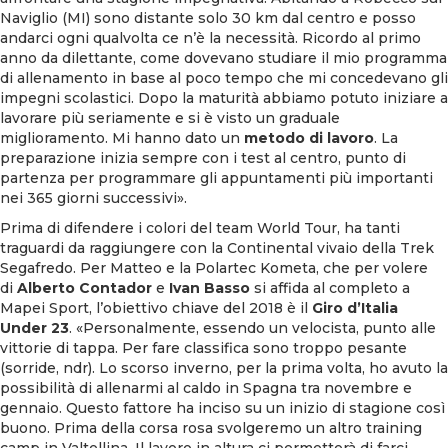
Naviglio (MI) sono distante solo 30 km dal centro e posso
andarci ogni qualvolta ce n’è la necessità. Ricordo al primo
anno da dilettante, come dovevano studiare il mio programma
di allenamento in base al poco tempo che mi concedevano gli
impegni scolastici. Dopo la maturità abbiamo potuto iniziare a
lavorare più seriamente e si è visto un graduale
miglioramento. Mi hanno dato un
metodo di lavoro
. La
preparazione inizia sempre con i test al centro, punto di
partenza per programmare gli appuntamenti più importanti
nei 365 giorni successivi».
Prima di difendere i colori del team World Tour, ha tanti
traguardi da raggiungere con la Continental vivaio della Trek
Segafredo. Per Matteo e la Polartec Kometa, che per volere
di
Alberto Contador
e
Ivan Basso
si affida al completo a
Mapei Sport, l’obiettivo chiave del 2018 è il
Giro d’Italia
Under 23
. «Personalmente, essendo un velocista, punto alle
vittorie di tappa. Per fare classifica sono troppo pesante
(sorride, ndr). Lo scorso inverno, per la prima volta, ho avuto la
possibilità di allenarmi al caldo in Spagna tra novembre e
gennaio. Questo fattore ha inciso su un inizio di stagione così
buono. Prima della corsa rosa svolgeremo un altro training
camp in Valtellina. Il lavoro in altura ci permetterà di farci