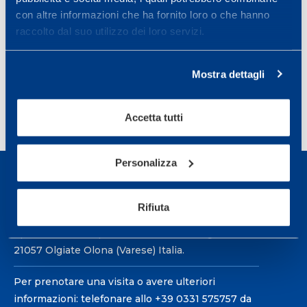
MATTEO MOSCHETTI
POLARTEK
con altre informazioni che ha fornito loro o che hanno
raccolto dal suo utilizzo dei loro servizi.
TREK-SEGAFREDO
Condividi
Mostra dettagli
Accetta tutti
Personalizza
Rifiuta
Sport Service Mapei S.r.l. - Via Busto Fagnano 38,
21057 Olgiate Olona (Varese) Italia.
Per prenotare una visita o avere ulteriori
informazioni: telefonare allo +39 0331 575757 da