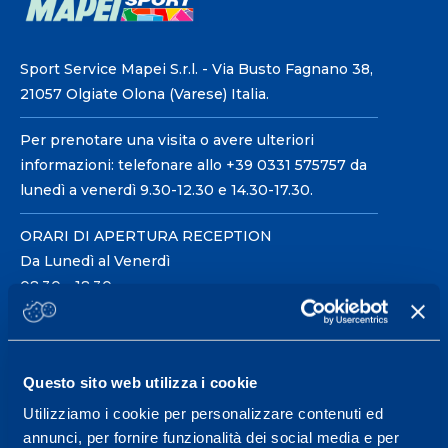
Sport Service Mapei S.r.l. - Via Busto Fagnano 38,
21057 Olgiate Olona (Varese) Italia.
Per prenotare una visita o avere ulteriori
informazioni: telefonare allo +39 0331 575757 da
lunedì a venerdì 9.30-12.30 e 14.30-17.30.
ORARI DI APERTURA RECEPTION
Da Lunedì al Venerdì
08.30 - 18.30
Centro servizi per l'alta
Questo sito web utilizza i cookie
prestazione ed il
Utilizziamo i cookie per personalizzare contenuti ed
wellness.
annunci, per fornire funzionalità dei social media e per