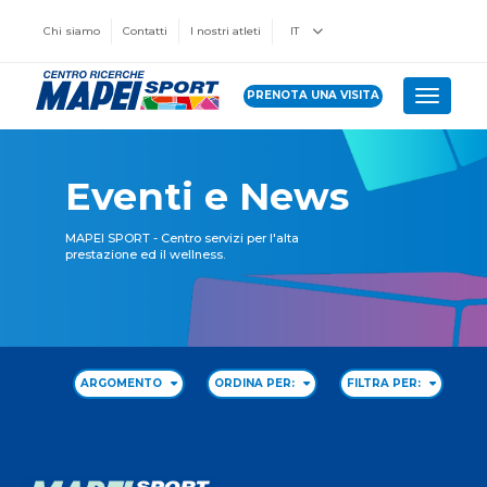
Chi siamo
Contatti
I nostri atleti
IT
PRENOTA UNA VISITA
Toggle 
Eventi e News
MAPEI SPORT - Centro servizi per l'alta
prestazione ed il wellness.
ARGOMENTO
ORDINA PER:
FILTRA PER: