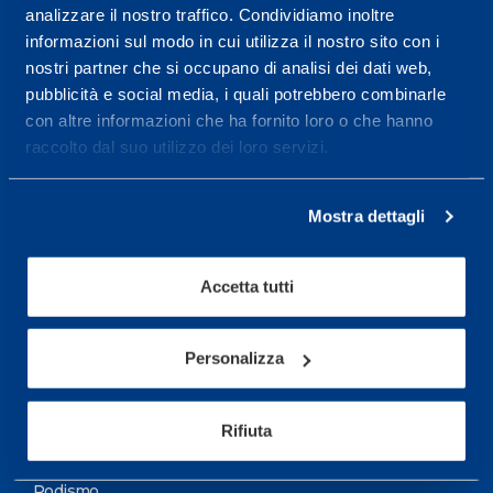
analizzare il nostro traffico. Condividiamo inoltre
Maggiori informazioni
informazioni sul modo in cui utilizza il nostro sito con i
nostri partner che si occupano di analisi dei dati web,
pubblicità e social media, i quali potrebbero combinarle
Servizi
con altre informazioni che ha fornito loro o che hanno
Servizi Medici
raccolto dal suo utilizzo dei loro servizi.
Test di valutazione
Mostra dettagli
Programmazione Allenamento
Accetta tutti
Sport
Calcio
Personalizza
Ciclismo e MTB
Motorsports
Rifiuta
Pallacanestro
Podismo