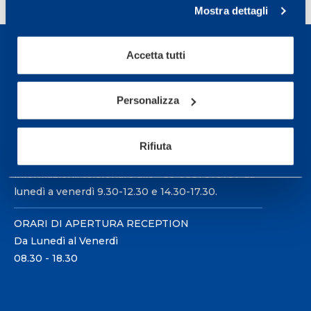
Mostra dettagli
Accetta tutti
Personalizza
Sport Service Mapei S.r.l. - Via Busto Fagnano 38,
21057 Olgiate Olona (Varese) Italia.
Rifiuta
Per prenotare una visita o avere ulteriori
informazioni: telefonare allo +39 0331 575757 da
lunedì a venerdì 9.30-12.30 e 14.30-17.30.
ORARI DI APERTURA RECEPTION
Da Lunedì al Venerdì
08.30 - 18.30