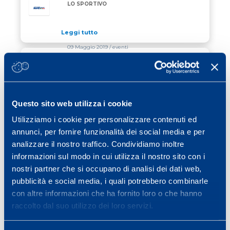
LO SPORTIVO
Leggi tutto
09 Maggio 2019
/ eventi
LO SPECIALE “NERO&VERDE” SUL
LO SPECIALE “NERO&VERDE” SUL NOSTRO CONVE
NOSTRO CONVEGNO
Leggi tutto
Questo sito web utilizza i cookie
06 Maggio 2019
/ eventi
Utilizziamo i cookie per personalizzare contenuti ed
annunci, per fornire funzionalità dei social media e per
PARTECIPAZIONE RECORD PER IL 9°
PARTECIPAZIONE RECORD PER IL 9° CONVEGNO D
CONVEGNO DEL CENTRO RICERCHE
analizzare il nostro traffico. Condividiamo inoltre
MAPEI SPORT
informazioni sul modo in cui utilizza il nostro sito con i
Leggi tutto
nostri partner che si occupano di analisi dei dati web,
pubblicità e social media, i quali potrebbero combinarle
con altre informazioni che ha fornito loro o che hanno
Previous page
Page
Page
Page
Page
Page
Page
«
1
…
28
29
30
31
32
raccolto dal suo utilizzo dei loro servizi.
Page
Next page
…
40
»