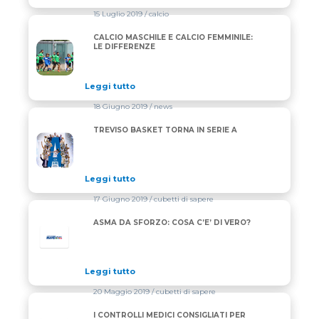
15 Luglio 2019
/ calcio
CALCIO MASCHILE E CALCIO FEMMINILE:
CALCIO MASCHILE E CALCIO FEMMINILE: LE DIFFER
LE DIFFERENZE
Leggi tutto
18 Giugno 2019
/ news
TREVISO BASKET TORNA IN SERIE A
TREVISO BASKET TORNA IN SERIE A
Leggi tutto
17 Giugno 2019
/ cubetti di sapere
ASMA DA SFORZO: COSA C’E’ DI VERO?
Leggi tutto
20 Maggio 2019
/ cubetti di sapere
I CONTROLLI MEDICI CONSIGLIATI PER