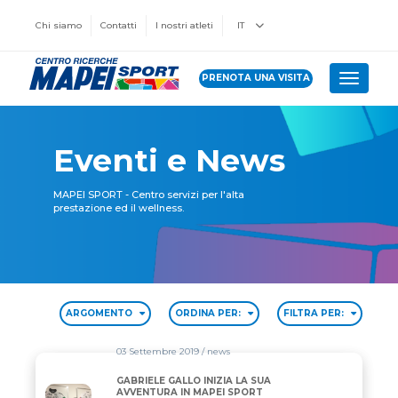
Chi siamo
Contatti
I nostri atleti
IT
PRENOTA UNA VISITA
Toggle 
Eventi e News
MAPEI SPORT - Centro servizi per l'alta
prestazione ed il wellness.
ARGOMENTO
ORDINA PER:
FILTRA PER:
03 Settembre 2019
/ news
GABRIELE GALLO INIZIA LA SUA
GABRIELE GALLO INIZIA LA SUA AVVENTURA IN MA
AVVENTURA IN MAPEI SPORT