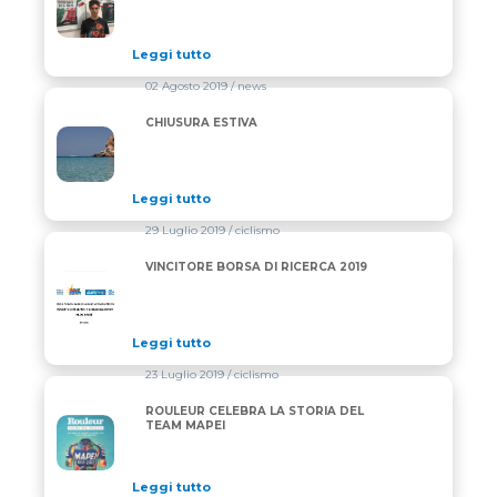
Leggi tutto
02 Agosto 2019
/ news
CHIUSURA ESTIVA
CHIUSURA ESTIVA
Leggi tutto
29 Luglio 2019
/ ciclismo
VINCITORE BORSA DI RICERCA 2019
VINCITORE BORSA DI RICERCA 2019
Leggi tutto
23 Luglio 2019
/ ciclismo
ROULEUR CELEBRA LA STORIA DEL
ROULEUR CELEBRA LA STORIA DEL TEAM MAPEI
TEAM MAPEI
Leggi tutto