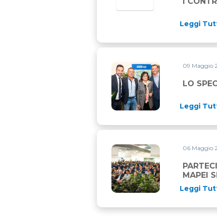
I CONTR
Leggi Tut
09 Maggio 
LO SPECIALE “NERO&VERD
LO SPE
Leggi Tut
06 Maggio 
PARTECIPAZIONE RECORD P
PARTEC
MAPEI 
Leggi Tut