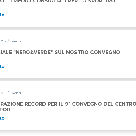
OLLI MEDICI CONSIGLIATI PER LO SPORTIVO
to
2019
/ Eventi
E” SUL NOSTRO CONVEGNO
CIALE “NERO&VERDE” SUL NOSTRO CONVEGNO
to
2019
/ Eventi
ER IL 9° CONVEGNO DEL CENTRO RICERCHE MAPEI SPOR
IPAZIONE RECORD PER IL 9° CONVEGNO DEL CENTRO
SPORT
to