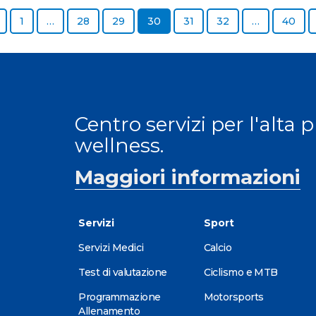
Previous page
Page
Page
Page
Page
Page
Page
Page
1
…
28
29
30
31
32
…
40
Centro servizi per l'alta 
wellness.
Maggiori informazioni
Servizi
Sport
Servizi Medici
Calcio
Test di valutazione
Ciclismo e MTB
Programmazione
Motorsports
Allenamento