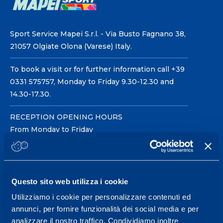
Sport Service Mapei S.r.l. - Via Busto Fagnano 38,
21057 Olgiate Olona (Varese) Italy.
To book a visit or for further information call +39
0331 575757, Monday to Friday 9.30-12.30 and
14.30-17.30.
RECEPTION OPENING HOURS
From Monday to Friday
08.30 - 18.30
Questo sito web utilizza i cookie
Service center for high
performance and well-
Utilizziamo i cookie per personalizzare contenuti ed
annunci, per fornire funzionalità dei social media e per
being.
analizzare il nostro traffico. Condividiamo inoltre