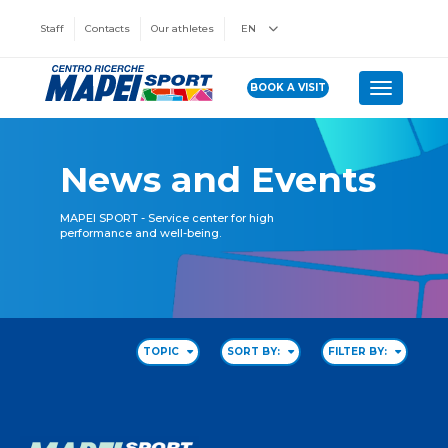
Staff
Contacts
Our athletes
EN
BOOK A VISIT
Toggle n
News and Events
MAPEI SPORT - Service center for high
performance and well-being.
TOPIC
SORT BY:
FILTER BY: