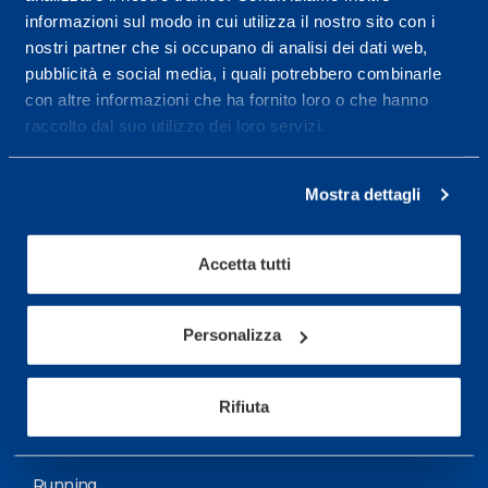
informazioni sul modo in cui utilizza il nostro sito con i
More informations
nostri partner che si occupano di analisi dei dati web,
pubblicità e social media, i quali potrebbero combinarle
con altre informazioni che ha fornito loro o che hanno
Services
raccolto dal suo utilizzo dei loro servizi.
Medical Services
Assessment Test
Mostra dettagli
Training Schedule
Accetta tutti
Sport
Soccer
Personalizza
Cycling and MTB
Rifiuta
Motor Sports
Basketball
Running