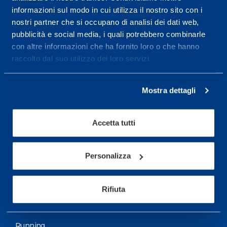
informazioni sul modo in cui utilizza il nostro sito con i
More informations
nostri partner che si occupano di analisi dei dati web,
pubblicità e social media, i quali potrebbero combinarle
con altre informazioni che ha fornito loro o che hanno
Services
raccolto dal suo utilizzo dei loro servizi.
Medical Services
Assessment Test
Mostra dettagli
Training Schedule
Accetta tutti
Sport
Soccer
Personalizza
Cycling and MTB
Rifiuta
Motor Sports
Basketball
Running