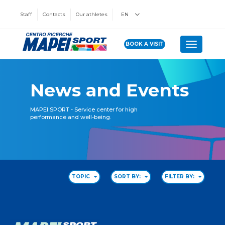
Staff
Contacts
Our athletes
EN
BOOK A VISIT
Toggle n
News and Events
MAPEI SPORT - Service center for high
performance and well-being.
TOPIC
SORT BY:
FILTER BY: