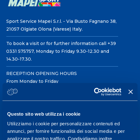
Sport Service Mapei S.r.l. - Via Busto Fagnano 38,
21057 Olgiate Olona (Varese) Italy.
To book a visit or for further information call +39
0331 575757, Monday to Friday 9.30-12.30 and
14.30-17.30.
RECEPTION OPENING HOURS
From Monday to Friday
08.30 - 18.30
Questo sito web utilizza i cookie
Service center for high
performance and well-
Utilizziamo i cookie per personalizzare contenuti ed
annunci, per fornire funzionalità dei social media e per
being.
analizzare il nostro traffico. Condividiamo inoltre