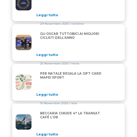
Leggi tutto
29 Novembre 2025
/ ciclismo
GLI OSCAR TUTTOBICI AI MIGLIORI
GLI OSCAR TUTTOBICI AI MIGLIORI CICLISTI DELL’A
CICLISTI DELL’ANNO
Leggi tutto
25 Novembre 2025
/ news
PER NATALE REGALA LA GIFT CARD
PER NATALE REGALA LA GIFT CARD MAPEI SPORT
MAPEI SPORT
Leggi tutto
10 Novembre 2025
/ vela
BECCARIA CHIUDE 4° LA TRANSAT
BECCARIA CHIUDE 4° LA TRANSAT CAFÉ L’OR
CAFÉ L’OR
Leggi tutto