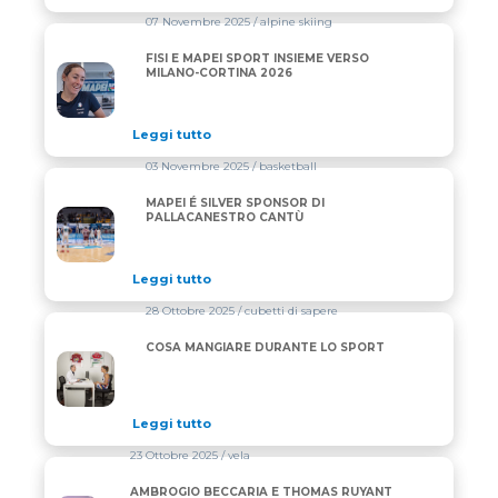
07 Novembre 2025
/ alpine skiing
FISI E MAPEI SPORT INSIEME VERSO
FISI E MAPEI SPORT INSIEME VERSO MILANO-CORT
MILANO-CORTINA 2026
Leggi tutto
03 Novembre 2025
/ basketball
MAPEI É SILVER SPONSOR DI
MAPEI É SILVER SPONSOR DI PALLACANESTRO CAN
PALLACANESTRO CANTÙ
Leggi tutto
28 Ottobre 2025
/ cubetti di sapere
COSA MANGIARE DURANTE LO SPORT
COSA MANGIARE DURANTE LO SPORT
Leggi tutto
23 Ottobre 2025
/ vela
AMBROGIO BECCARIA E THOMAS RUYANT