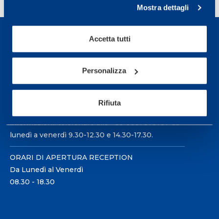
Mostra dettagli
Accetta tutti
Personalizza
Sport Service Mapei S.r.l. - Via Busto Fagnano 38,
21057 Olgiate Olona (Varese) Italia.
Rifiuta
Per prenotare una visita o avere ulteriori
informazioni: telefonare allo +39 0331 575757 da
lunedì a venerdì 9.30-12.30 e 14.30-17.30.
ORARI DI APERTURA RECEPTION
Da Lunedì al Venerdì
08.30 - 18.30