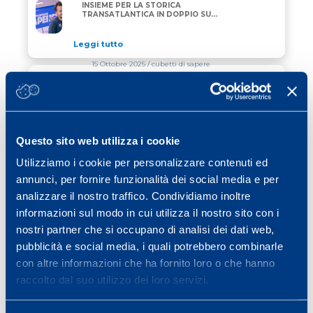
AMBROGIO BECCARIA E THOMAS RUYANT INSIEME P
INSIEME PER LA STORICA
TRANSATLANTICA IN DOPPIO SU
“ALLAGRANDE MAPEI”
Leggi tutto
15 Ottobre 2025
/ cubetti di sapere
INTERVAL TRAINING E HIIT
INTERVAL TRAINING E HIIT
Leggi tutto
Questo sito web utilizza i cookie
06 Ottobre 2025
/ calcio
Utilizziamo i cookie per personalizzare contenuti ed
annunci, per fornire funzionalità dei social media e per
CONVEGNO SCIENZA&SPORT 2025
CONVEGNO SCIENZA&SPORT 2025
analizzare il nostro traffico. Condividiamo inoltre
informazioni sul modo in cui utilizza il nostro sito con i
Leggi tutto
nostri partner che si occupano di analisi dei dati web,
pubblicità e social media, i quali potrebbero combinarle
con altre informazioni che ha fornito loro o che hanno
Previous page
Page
Page
Page
Page
Page
Page
«
1
2
3
4
5
…
40
raccolto dal suo utilizzo dei loro servizi.
Next page
»