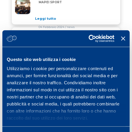
IL 23 MARZO TORNA IL CONVEGNO MAPEI SPORT
MAPEI SPORT
Leggi tutto
04 Febbraio 2024
/ news
ASSEGNO DI RICERCA PER
ASSEGNO DI RICERCA PER NEOLAUREATI IN SCIEN
NEOLAUREATI IN SCIENZE MOTORIE
Leggi tutto
Questo sito web utilizza i cookie
12 Febbraio 2024
/ cubetti di sapere
Utilizziamo i cookie per personalizzare contenuti ed
annunci, per fornire funzionalità dei social media e per
LA RIATLETIZZAZIONE POST
LA RIATLETIZZAZIONE POST INFORTUNIO
INFORTUNIO
analizzare il nostro traffico. Condividiamo inoltre
informazioni sul modo in cui utilizza il nostro sito con i
Leggi tutto
nostri partner che si occupano di analisi dei dati web,
pubblicità e social media, i quali potrebbero combinarle
con altre informazioni che ha fornito loro o che hanno
Previous page
Page
Page
Page
Page
Page
«
1
…
26
27
28
29
raccolto dal suo utilizzo dei loro servizi.
Page
Page
Next page
30
…
40
»