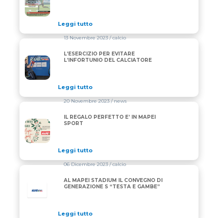
Leggi tutto
13 Novembre 2023
/ calcio
L’ESERCIZIO PER EVITARE
L’ESERCIZIO PER EVITARE L’INFORTUNIO DEL CALC
L’INFORTUNIO DEL CALCIATORE
Leggi tutto
20 Novembre 2023
/ news
IL REGALO PERFETTO E’ IN MAPEI
IL REGALO PERFETTO E’ IN MAPEI SPORT
SPORT
Leggi tutto
06 Dicembre 2023
/ calcio
AL MAPEI STADIUM IL CONVEGNO DI
GENERAZIONE S “TESTA E GAMBE”
Leggi tutto