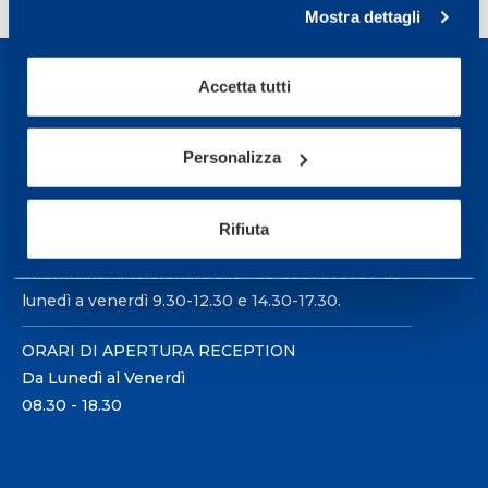
Mostra dettagli
Accetta tutti
Personalizza
Sport Service Mapei S.r.l. - Via Busto Fagnano 38,
21057 Olgiate Olona (Varese) Italia.
Rifiuta
Per prenotare una visita o avere ulteriori
informazioni: telefonare allo +39 0331 575757 da
lunedì a venerdì 9.30-12.30 e 14.30-17.30.
ORARI DI APERTURA RECEPTION
Da Lunedì al Venerdì
08.30 - 18.30