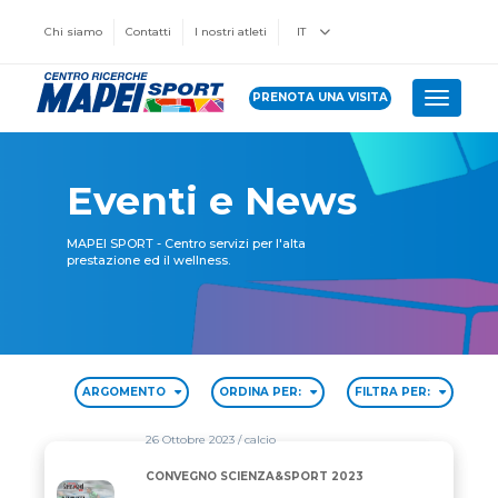
Chi siamo
Contatti
I nostri atleti
IT
PRENOTA UNA VISITA
Toggle 
Eventi e News
MAPEI SPORT - Centro servizi per l'alta
prestazione ed il wellness.
ARGOMENTO
ORDINA PER:
FILTRA PER:
26 Ottobre 2023
/ calcio
CONVEGNO SCIENZA&SPORT 2023
CONVEGNO SCIENZA&SPORT 2023