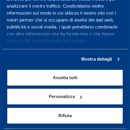
analizzare il nostro traffico. Condividiamo inoltre
Maggiori informazioni
informazioni sul modo in cui utilizza il nostro sito con i
nostri partner che si occupano di analisi dei dati web,
pubblicità e social media, i quali potrebbero combinarle
Servizi
con altre informazioni che ha fornito loro o che hanno
raccolto dal suo utilizzo dei loro servizi.
Servizi Medici
Test di valutazione
Mostra dettagli
Programmazione Allenamento
Accetta tutti
Sport
Calcio
Personalizza
Ciclismo e MTB
Motorsports
Rifiuta
Pallacanestro