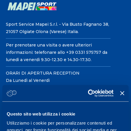
Sport Service Mapei S.r.l. - Via Busto Fagnano 38,
21057 Olgiate Olona (Varese) Italia.
Per prenotare una visita o avere ulteriori
informazioni: telefonare allo +39 0331 575757 da
lunedì a venerdì 9.30-12.30 e 14.30-17.30.
ORARI DI APERTURA RECEPTION
Da Lunedì al Venerdì
08.30 - 18.30
Centro servizi per l'alta
Questo sito web utilizza i cookie
prestazione ed il
Utilizziamo i cookie per personalizzare contenuti ed
wellness.
annunci, per fornire funzionalità dei social media e per