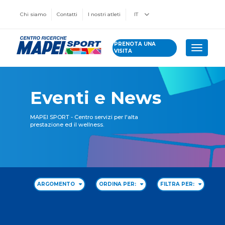
Chi siamo
Contatti
I nostri atleti
IT
PRENOTA UNA
Toggle 
VISITA
Eventi e News
MAPEI SPORT - Centro servizi per l'alta
prestazione ed il wellness.
ARGOMENTO
ORDINA PER:
FILTRA PER: