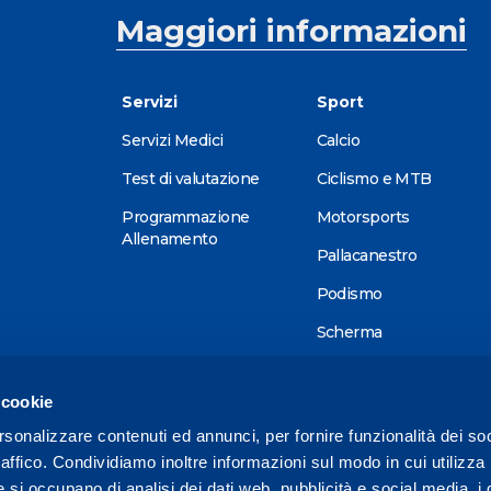
Maggiori informazioni
Servizi
Sport
Servizi Medici
Calcio
Test di valutazione
Ciclismo e MTB
Programmazione
Motorsports
Allenamento
Pallacanestro
Podismo
Scherma
Sci alpino
 cookie
Tennis
rsonalizzare contenuti ed annunci, per fornire funzionalità dei so
Triathlon
raffico. Condividiamo inoltre informazioni sul modo in cui utilizza 
Wellness
e si occupano di analisi dei dati web, pubblicità e social media, i 