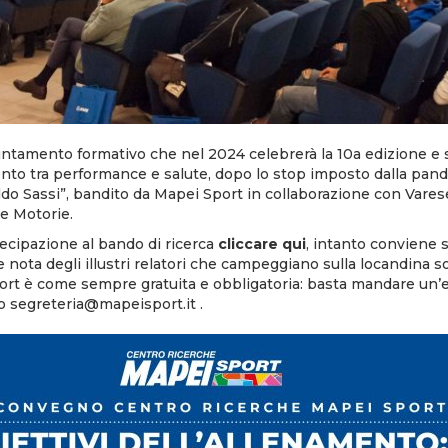
ntamento formativo che nel 2024 celebrerà la 10a edizione e s
mento tra performance e salute, dopo lo stop imposto dalla pan
Aldo Sassi”, bandito da Mapei Sport in collaborazione con Var
ze Motorie.
tecipazione al bando di ricerca
cliccare qui
, intanto conviene s
 nota degli illustri relatori che campeggiano sulla locandina so
rt è come sempre gratuita e obbligatoria: basta mandare un’em
zo
segreteria@mapeisport.it
.