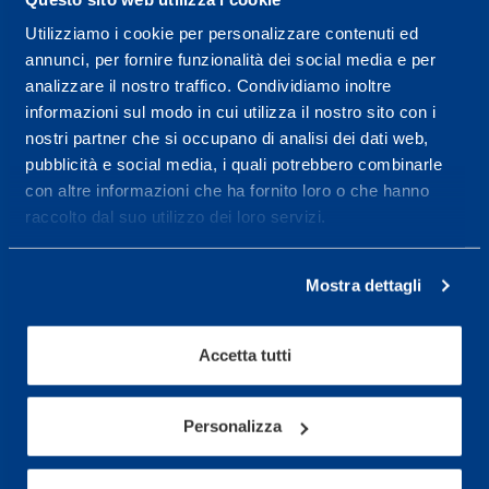
Utilizziamo i cookie per personalizzare contenuti ed
Centro servizi per l'alta
annunci, per fornire funzionalità dei social media e per
prestazione ed il
analizzare il nostro traffico. Condividiamo inoltre
informazioni sul modo in cui utilizza il nostro sito con i
wellness.
nostri partner che si occupano di analisi dei dati web,
pubblicità e social media, i quali potrebbero combinarle
Maggiori informazioni
con altre informazioni che ha fornito loro o che hanno
raccolto dal suo utilizzo dei loro servizi.
Servizi
Servizi Medici
Mostra dettagli
Test di valutazione
Accetta tutti
Programmazione Allenamento
Personalizza
Sport
Calcio