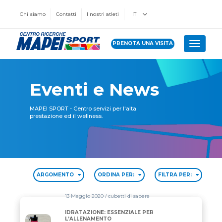
Chi siamo
Contatti
I nostri atleti
IT
PRENOTA UNA VISITA
Toggle 
Eventi e News
MAPEI SPORT - Centro servizi per l'alta
prestazione ed il wellness.
ARGOMENTO
ORDINA PER:
FILTRA PER:
13 Maggio 2020
/ cubetti di sapere
IDRATAZIONE: ESSENZIALE PER
IDRATAZIONE: ESSENZIALE PER L’ALLENAMENTO
L’ALLENAMENTO