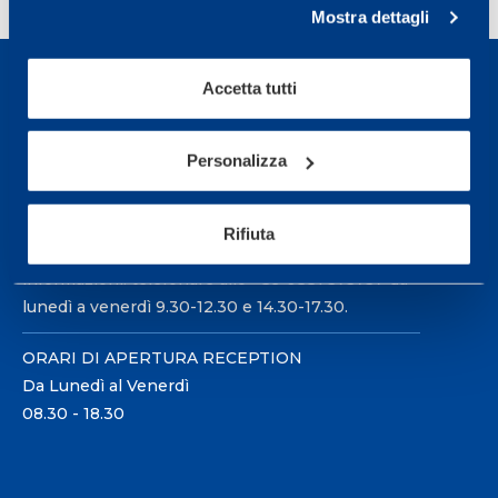
Mostra dettagli
Accetta tutti
Personalizza
Sport Service Mapei S.r.l. - Via Busto Fagnano 38,
21057 Olgiate Olona (Varese) Italia.
Rifiuta
Per prenotare una visita o avere ulteriori
informazioni: telefonare allo +39 0331 575757 da
lunedì a venerdì 9.30-12.30 e 14.30-17.30.
ORARI DI APERTURA RECEPTION
Da Lunedì al Venerdì
08.30 - 18.30