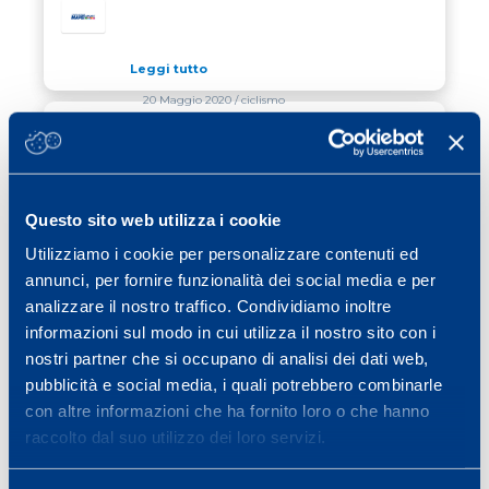
Leggi tutto
20 Maggio 2020
/ ciclismo
COMUNICATO RE STELVIO 2020
COMUNICATO RE STELVIO 2020
Leggi tutto
Questo sito web utilizza i cookie
13 Maggio 2020
/ cubetti di sapere
Utilizziamo i cookie per personalizzare contenuti ed
annunci, per fornire funzionalità dei social media e per
IDRATAZIONE: ESSENZIALE PER
IDRATAZIONE: ESSENZIALE PER L’ALLENAMENTO
L’ALLENAMENTO
analizzare il nostro traffico. Condividiamo inoltre
informazioni sul modo in cui utilizza il nostro sito con i
Leggi tutto
nostri partner che si occupano di analisi dei dati web,
pubblicità e social media, i quali potrebbero combinarle
con altre informazioni che ha fornito loro o che hanno
Previous page
Page
Page
Page
Page
Page
Page
«
1
…
25
26
27
28
29
raccolto dal suo utilizzo dei loro servizi.
Page
Next page
…
40
»