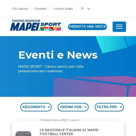
Chi siamo
Contatti
I nostri atleti
IT
PRENOTA UNA VISITA
Toggle 
Eventi e News
MAPEI SPORT - Centro servizi per l'alta
prestazione ed il wellness.
ARGOMENTO
ORDINA PER:
FILTRA PER:
13 Novembre 2020
/ calcio
LA NAZIONALE ITALIANA AL MAPEI
LA NAZIONALE ITALIANA AL MAPEI FOOTBALL CEN
FOOTBALL CENTER