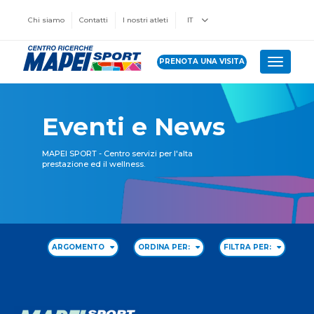
Chi siamo
Contatti
I nostri atleti
IT
PRENOTA UNA VISITA
Toggle 
Eventi e News
MAPEI SPORT - Centro servizi per l'alta
prestazione ed il wellness.
ARGOMENTO
ORDINA PER:
FILTRA PER: