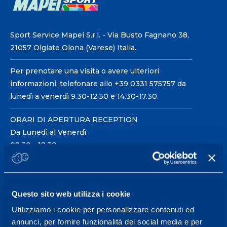
Sport Service Mapei S.r.l. - Via Busto Fagnano 38,
21057 Olgiate Olona (Varese) Italia.
Per prenotare una visita o avere ulteriori
informazioni: telefonare allo +39 0331 575757 da
lunedì a venerdì 9.30-12.30 e 14.30-17.30.
ORARI DI APERTURA RECEPTION
Da Lunedì al Venerdì
08.30 - 18.30
Centro servizi per l'alta
Questo sito web utilizza i cookie
prestazione ed il
Utilizziamo i cookie per personalizzare contenuti ed
wellness.
annunci, per fornire funzionalità dei social media e per