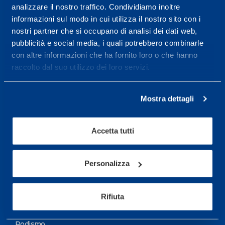
analizzare il nostro traffico. Condividiamo inoltre
Maggiori informazioni
informazioni sul modo in cui utilizza il nostro sito con i
nostri partner che si occupano di analisi dei dati web,
pubblicità e social media, i quali potrebbero combinarle
Servizi
con altre informazioni che ha fornito loro o che hanno
Servizi Medici
raccolto dal suo utilizzo dei loro servizi.
Test di valutazione
Mostra dettagli
Programmazione Allenamento
Accetta tutti
Sport
Calcio
Personalizza
Ciclismo e MTB
Motorsports
Rifiuta
Pallacanestro
Podismo