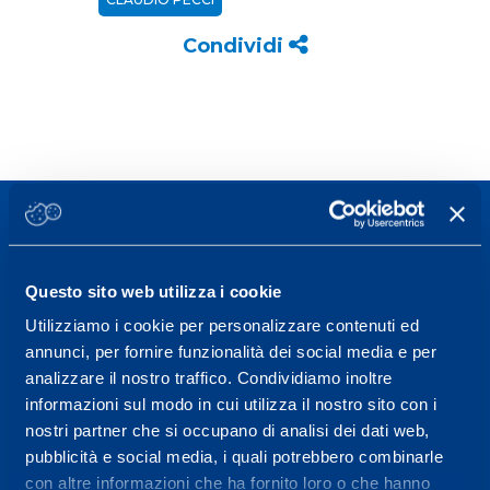
Condividi
Questo sito web utilizza i cookie
Sport Service Mapei S.r.l. - Via Busto Fagnano 38,
Utilizziamo i cookie per personalizzare contenuti ed
21057 Olgiate Olona (Varese) Italia.
annunci, per fornire funzionalità dei social media e per
analizzare il nostro traffico. Condividiamo inoltre
Per prenotare una visita o avere ulteriori
informazioni sul modo in cui utilizza il nostro sito con i
informazioni: telefonare allo +39 0331 575757 da
nostri partner che si occupano di analisi dei dati web,
lunedì a venerdì 9.30-12.30 e 14.30-17.30.
pubblicità e social media, i quali potrebbero combinarle
con altre informazioni che ha fornito loro o che hanno