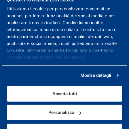
Utilizziamo i cookie per personalizzare contenuti ed
Centro servizi per l'alta
annunci, per fornire funzionalità dei social media e per
prestazione ed il
analizzare il nostro traffico. Condividiamo inoltre
informazioni sul modo in cui utilizza il nostro sito con i
wellness.
nostri partner che si occupano di analisi dei dati web,
pubblicità e social media, i quali potrebbero combinarle
Maggiori informazioni
con altre informazioni che ha fornito loro o che hanno
raccolto dal suo utilizzo dei loro servizi.
Servizi
Servizi Medici
Mostra dettagli
Test di valutazione
Accetta tutti
Programmazione Allenamento
Personalizza
Sport
Calcio