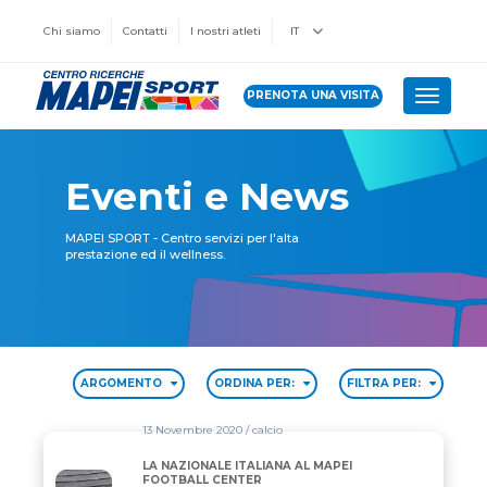
Chi siamo
Contatti
I nostri atleti
IT
PRENOTA UNA VISITA
Toggle 
Eventi e News
MAPEI SPORT - Centro servizi per l'alta
prestazione ed il wellness.
ARGOMENTO
ORDINA PER:
FILTRA PER:
13 Novembre 2020
/ calcio
LA NAZIONALE ITALIANA AL MAPEI
LA NAZIONALE ITALIANA AL MAPEI FOOTBALL CEN
FOOTBALL CENTER