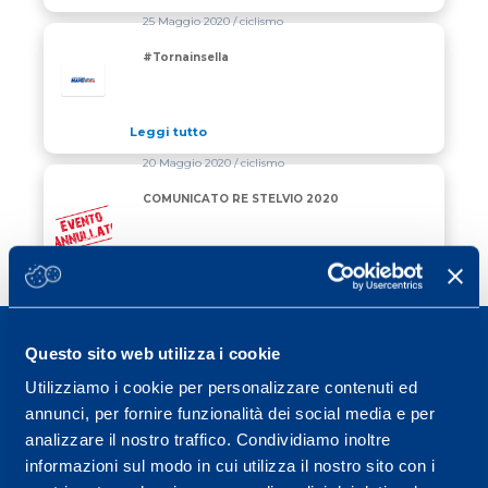
25 Maggio 2020
/ ciclismo
#Tornainsella
Leggi tutto
20 Maggio 2020
/ ciclismo
COMUNICATO RE STELVIO 2020
COMUNICATO RE STELVIO 2020
Leggi tutto
Questo sito web utilizza i cookie
Utilizziamo i cookie per personalizzare contenuti ed
annunci, per fornire funzionalità dei social media e per
Sport Service Mapei S.r.l. - Via Busto Fagnano 38,
analizzare il nostro traffico. Condividiamo inoltre
21057 Olgiate Olona (Varese) Italia.
informazioni sul modo in cui utilizza il nostro sito con i