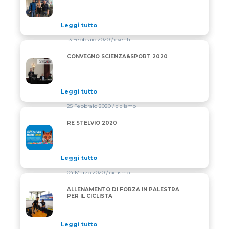
Leggi tutto
13 Febbraio 2020
/ eventi
CONVEGNO SCIENZA&SPORT 2020
CONVEGNO SCIENZA&SPORT 2020
Leggi tutto
25 Febbraio 2020
/ ciclismo
RE STELVIO 2020
RE STELVIO 2020
Leggi tutto
04 Marzo 2020
/ ciclismo
ALLENAMENTO DI FORZA IN PALESTRA
ALLENAMENTO DI FORZA IN PALESTRA PER IL CICL
PER IL CICLISTA
Leggi tutto