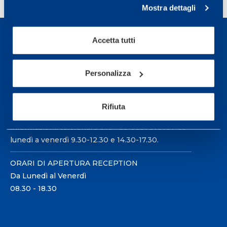
Mostra dettagli
Accetta tutti
Personalizza
Sport Service Mapei S.r.l. - Via Busto Fagnano 38,
21057 Olgiate Olona (Varese) Italia.
Rifiuta
Per prenotare una visita o avere ulteriori
informazioni: telefonare allo +39 0331 575757 da
lunedì a venerdì 9.30-12.30 e 14.30-17.30.
ORARI DI APERTURA RECEPTION
Da Lunedì al Venerdì
08.30 - 18.30