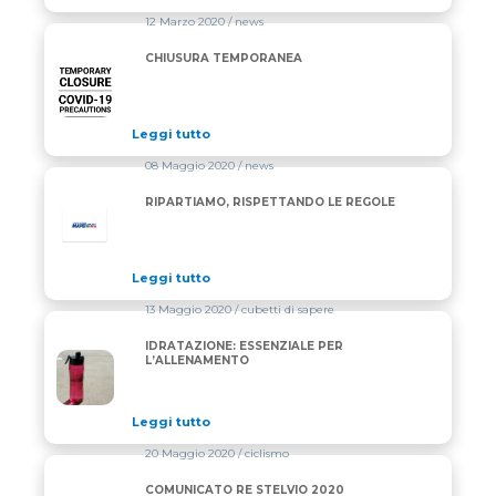
12 Marzo 2020
/ news
CHIUSURA TEMPORANEA
CHIUSURA TEMPORANEA
Leggi tutto
08 Maggio 2020
/ news
RIPARTIAMO, RISPETTANDO LE REGOLE
Leggi tutto
13 Maggio 2020
/ cubetti di sapere
IDRATAZIONE: ESSENZIALE PER
IDRATAZIONE: ESSENZIALE PER L’ALLENAMENTO
L’ALLENAMENTO
Leggi tutto
20 Maggio 2020
/ ciclismo
COMUNICATO RE STELVIO 2020