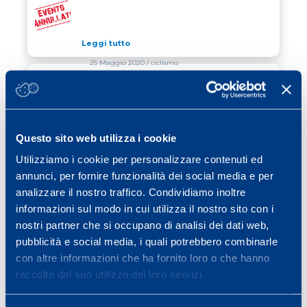
COMUNICATO RE STELVIO 2020
Leggi tutto
25 Maggio 2020
/ ciclismo
#Tornainsella
Leggi tutto
Questo sito web utilizza i cookie
01 Giugno 2020
/ ciclismo
Utilizziamo i cookie per personalizzare contenuti ed
annunci, per fornire funzionalità dei social media e per
A GIUGNO TEST SCONTATI DEL 20%
A GIUGNO TEST SCONTATI DEL 20%
analizzare il nostro traffico. Condividiamo inoltre
informazioni sul modo in cui utilizza il nostro sito con i
Leggi tutto
nostri partner che si occupano di analisi dei dati web,
pubblicità e social media, i quali potrebbero combinarle
con altre informazioni che ha fornito loro o che hanno
Previous page
Page
Page
Page
Page
Page
Page
«
1
…
11
12
13
14
15
raccolto dal suo utilizzo dei loro servizi.
Page
Next page
…
40
»