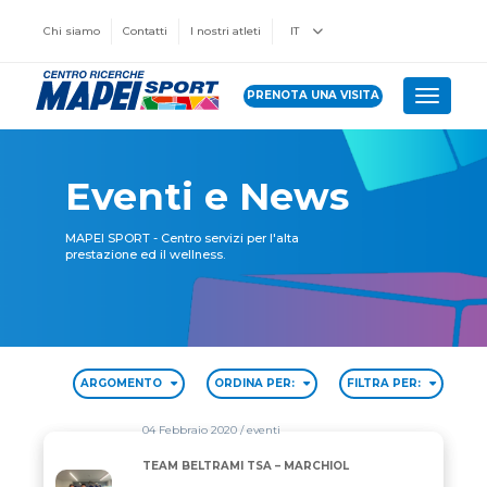
Chi siamo
Contatti
I nostri atleti
IT
PRENOTA UNA VISITA
Toggle 
Eventi e News
MAPEI SPORT - Centro servizi per l'alta
prestazione ed il wellness.
ARGOMENTO
ORDINA PER:
FILTRA PER:
04 Febbraio 2020
/ eventi
TEAM BELTRAMI TSA – MARCHIOL
TEAM BELTRAMI TSA – MARCHIOL