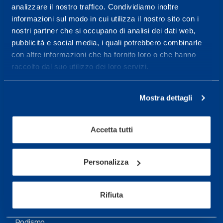
analizzare il nostro traffico. Condividiamo inoltre
Maggiori informazioni
informazioni sul modo in cui utilizza il nostro sito con i
nostri partner che si occupano di analisi dei dati web,
pubblicità e social media, i quali potrebbero combinarle
Servizi
con altre informazioni che ha fornito loro o che hanno
Servizi Medici
raccolto dal suo utilizzo dei loro servizi.
Test di valutazione
Mostra dettagli
Programmazione Allenamento
Accetta tutti
Sport
Calcio
Personalizza
Ciclismo e MTB
Motorsports
Rifiuta
Pallacanestro
Podismo