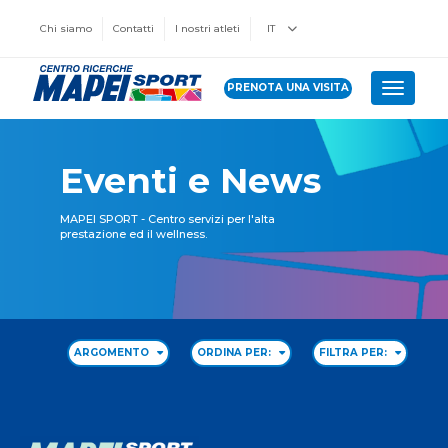
Chi siamo
Contatti
I nostri atleti
IT
PRENOTA UNA VISITA
Toggle 
Eventi e News
MAPEI SPORT - Centro servizi per l'alta
prestazione ed il wellness.
ARGOMENTO
ORDINA PER:
FILTRA PER: