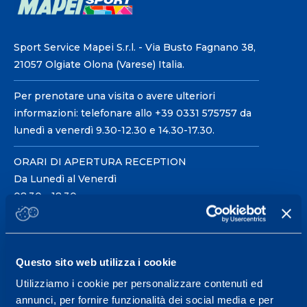
Sport Service Mapei S.r.l. - Via Busto Fagnano 38,
21057 Olgiate Olona (Varese) Italia.
Per prenotare una visita o avere ulteriori
informazioni: telefonare allo +39 0331 575757 da
lunedì a venerdì 9.30-12.30 e 14.30-17.30.
ORARI DI APERTURA RECEPTION
Da Lunedì al Venerdì
08.30 - 18.30
Centro servizi per l'alta
Questo sito web utilizza i cookie
prestazione ed il
Utilizziamo i cookie per personalizzare contenuti ed
wellness.
annunci, per fornire funzionalità dei social media e per