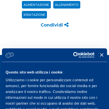
ALIMENTAZIONE
ALLENAMENTO
IDRATAZIONE
Condividi
Questo sito web utilizza i cookie
Utilizziamo i cookie per personalizzare contenuti ed
Sport Service Mapei S.r.l. - Via Busto Fagnano 38,
annunci, per fornire funzionalità dei social media e per
21057 Olgiate Olona (Varese) Italia.
analizzare il nostro traffico. Condividiamo inoltre
informazioni sul modo in cui utilizza il nostro sito con i
Per prenotare una visita o avere ulteriori
nostri partner che si occupano di analisi dei dati web,
informazioni: telefonare allo +39 0331 575757 da
pubblicità e social media, i quali potrebbero combinarle