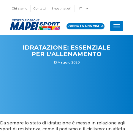
Chi siamo
Contatti
I nostri atleti
IT
PRENOTA UNA VISITA
Toggle 
IDRATAZIONE: ESSENZIALE
PER L’ALLENAMENTO
13 Maggio 2020
Da sempre lo stato di idratazione è messo in relazione agli
sport di resistenza, come il podismo e il ciclismo: un atleta