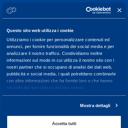
Per prenotare una visita o avere ulteriori
informazioni: telefonare allo +39 0331 575757 da
lunedì a venerdì 9.30-12.30 e 14.30-17.30.
Questo sito web utilizza i cookie
ORARI DI APERTURA RECEPTION
Utilizziamo i cookie per personalizzare contenuti ed
Da Lunedì al Venerdì
annunci, per fornire funzionalità dei social media e per
08.30 - 18.30
analizzare il nostro traffico. Condividiamo inoltre
informazioni sul modo in cui utilizza il nostro sito con i
nostri partner che si occupano di analisi dei dati web,
pubblicità e social media, i quali potrebbero combinarle
Centro servizi per l'alta
con altre informazioni che ha fornito loro o che hanno
prestazione ed il
raccolto dal suo utilizzo dei loro servizi.
wellness.
Maggiori informazioni
Mostra dettagli
Accetta tutti
Servizi