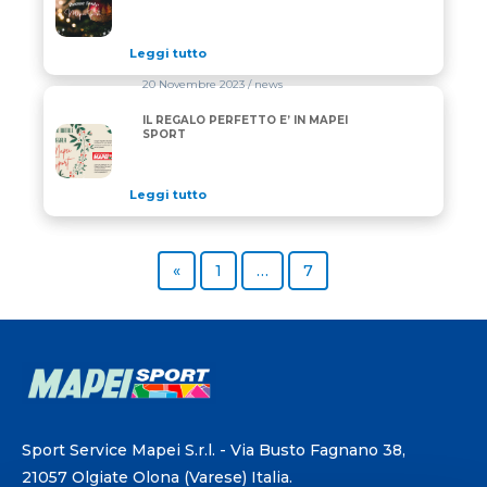
Leggi tutto
20 Novembre 2023
/ news
IL REGALO PERFETTO E’ IN MAPEI
IL REGALO PERFETTO E’ IN MAPEI SPORT
SPORT
Leggi tutto
Previous page
Page
Page
«
1
…
7
Sport Service Mapei S.r.l. - Via Busto Fagnano 38,
21057 Olgiate Olona (Varese) Italia.